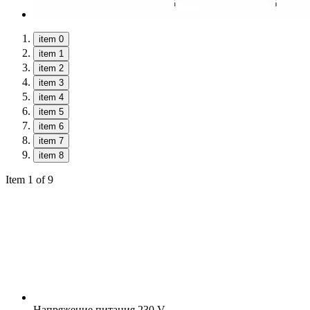
item 0
item 1
item 2
item 3
item 4
item 5
item 6
item 7
item 8
Item 1 of 9
Напряжение питания
230 V