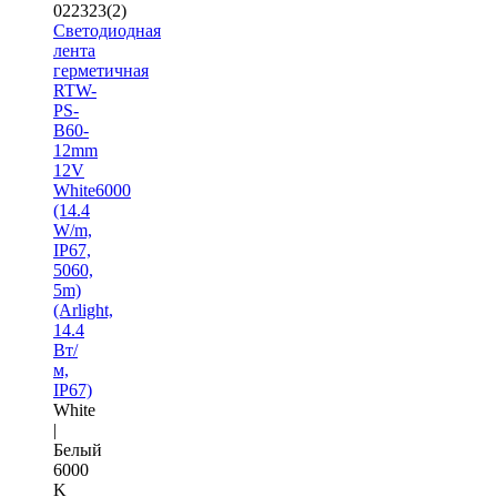
022323(2)
Светодиодная
лента
герметичная
RTW-
PS-
B60-
12mm
12V
White6000
(14.4
W/m,
IP67,
5060,
5m)
(Arlight,
14.4
Вт/
м,
IP67)
White
|
Белый
6000
K