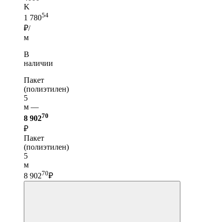
K
54
1 780
₽/
м
В
наличии
Пакет
(полиэтилен)
5
м —
70
8 902
₽
Пакет
(полиэтилен)
5
м
70
8 902
₽