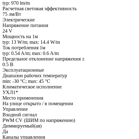
typ: 970 lm/m
Расчетная световая эффективность
75 лм/Вт
Электрические
Напряжение питания
24 V
Мощность на 1м
typ: 13 W/m; max: 14.4 W/m
Ток потребления 1м
typ: 0.54 A/m; max: 0.6 A/m
Предельное отклонение напряжения ±
0.5 В
Эксплуатационные
Диапазон рабочих температур
min: -30 °C; max: 45 °C
Климатическое исполнение
УХЛ1*
Место применения
На улице открыто / в помещении
Управление
Входной сигнал
PWM СV (ШИМ по напряжению)
Диммируемый(ая)
Да
Каналы управления