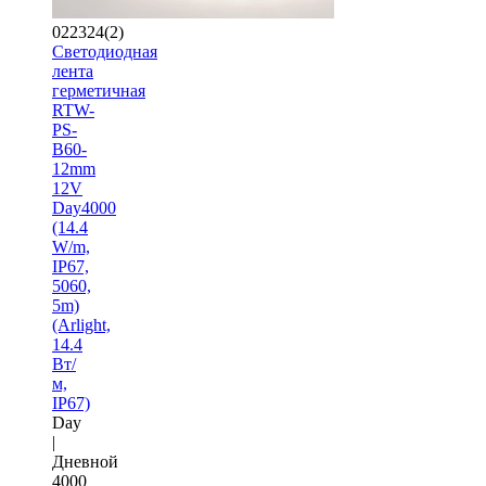
022324(2)
Светодиодная
лента
герметичная
RTW-
PS-
B60-
12mm
12V
Day4000
(14.4
W/m,
IP67,
5060,
5m)
(Arlight,
14.4
Вт/
м,
IP67)
Day
|
Дневной
4000