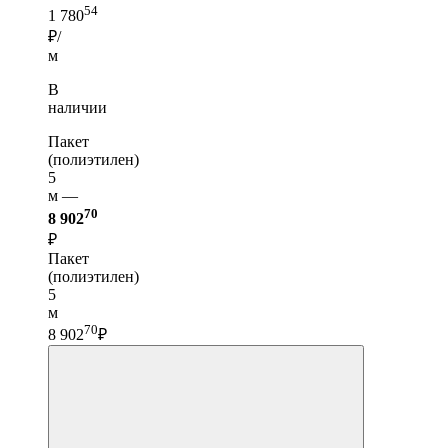
54
1 780
₽/
м
В
наличии
Пакет
(полиэтилен)
5
м —
70
8 902
₽
Пакет
(полиэтилен)
5
м
70
8 902
₽