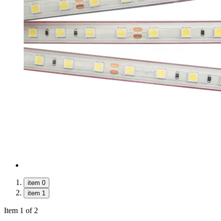
item 0
item 1
Item 1 of 2