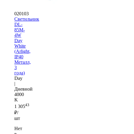
020103
Светильник
DL-
85M-
4W
Day
White
(Arlight,
IP40
Металл,
3
года)
Day
|
Дневной
4000
K
43
1 305
₽/
шт
Нет
в