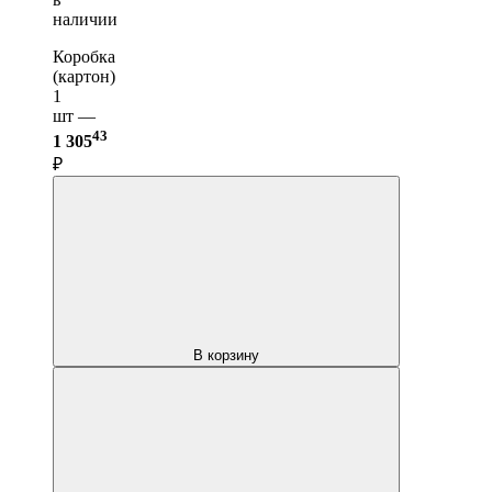
наличии
Коробка
(картон)
1
шт —
43
1 305
₽
В корзину