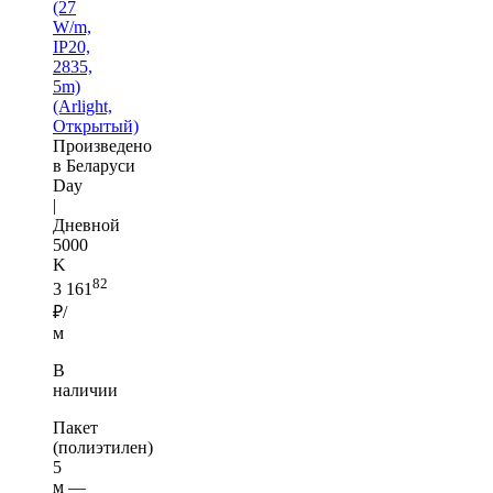
(27
W/m,
IP20,
2835,
5m)
(Arlight,
Открытый)
Произведено
в Беларуси
Day
|
Дневной
5000
K
82
3 161
₽/
м
В
наличии
Пакет
(полиэтилен)
5
м —