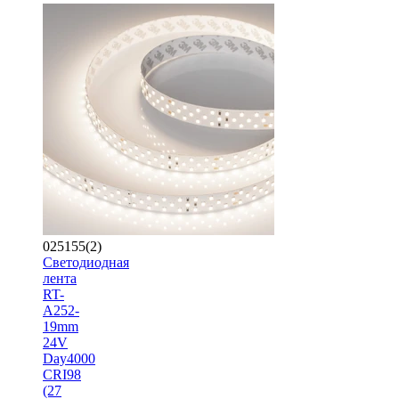
025155(2)
Светодиодная
лента
RT-
A252-
19mm
24V
Day4000
CRI98
(27