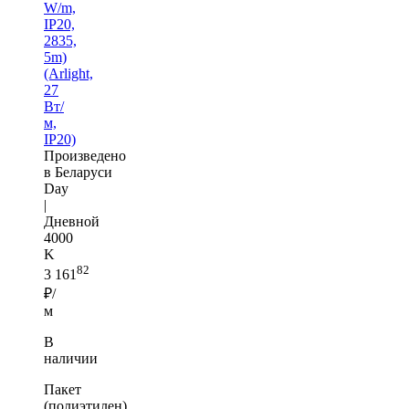
W/m,
IP20,
2835,
5m)
(Arlight,
27
Вт/
м,
IP20)
Произведено
в Беларуси
Day
|
Дневной
4000
K
82
3 161
₽/
м
В
наличии
Пакет
(полиэтилен)