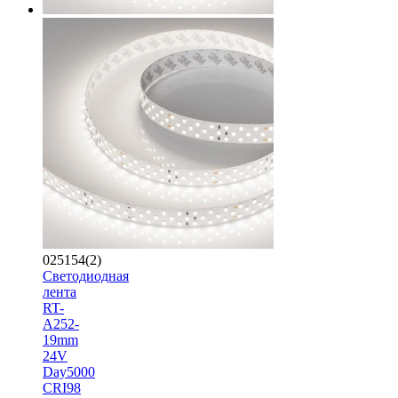
025154(2)
Светодиодная
лента
RT-
A252-
19mm
24V
Day5000
CRI98