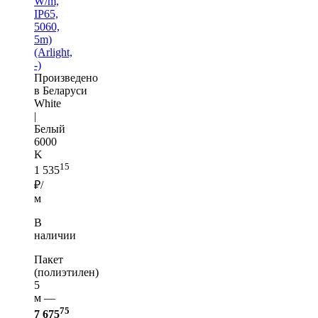
W/m,
IP65,
5060,
5m)
(Arlight,
-)
Произведено
в Беларуси
White
|
Белый
6000
K
15
1 535
₽/
м
В
наличии
Пакет
(полиэтилен)
5
м —
75
7 675