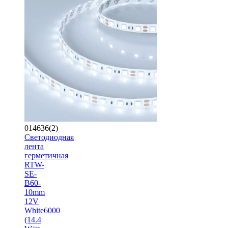
014636(2)
Светодиодная
лента
герметичная
RTW-
SE-
B60-
10mm
12V
White6000
(14.4