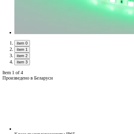
item 0
item 1
item 2
item 3
Item 1 of 4
Произведено в Беларуси