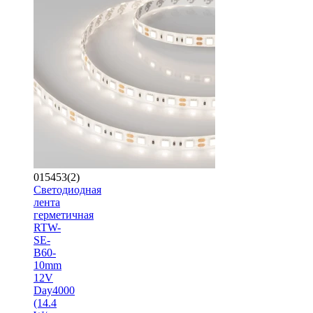
015453(2)
Светодиодная
лента
герметичная
RTW-
SE-
B60-
10mm
12V
Day4000
(14.4