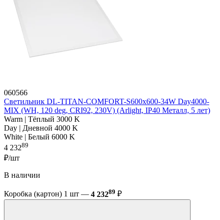
060566
Светильник DL-TITAN-COMFORT-S600x600-34W Day4000-
MIX (WH, 120 deg, CRI92, 230V) (Arlight, IP40 Металл, 5 лет)
Warm | Тёплый 3000 K
Day | Дневной 4000 K
White | Белый 6000 K
89
4 232
₽/шт
В наличии
89
Коробка (картон) 1 шт —
4 232
₽