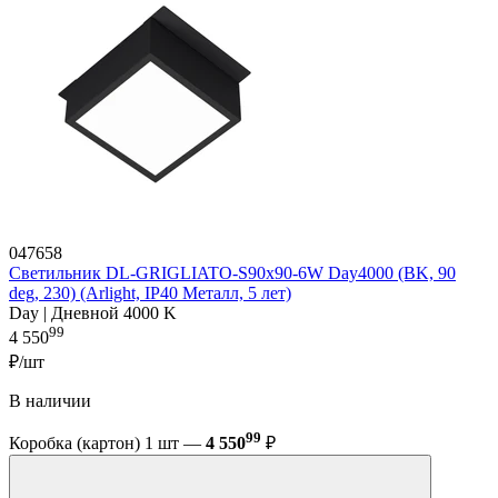
047658
Светильник DL-GRIGLIATO-S90x90-6W Day4000 (BK, 90
deg, 230) (Arlight, IP40 Металл, 5 лет)
Day | Дневной 4000 K
99
4 550
₽/шт
В наличии
99
Коробка (картон) 1 шт —
4 550
₽