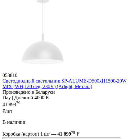
053810
Светодиодный светильник SP-ALUME-D500xH1500-20W
MIX (WH,120 deg, 230V) (Arlight, Металл)
Произведено в Беларуси
Day | Дневной 4000 K
79
41 899
₽/шт
В наличии
79
Коробка (картон) 1 шт —
41 899
₽