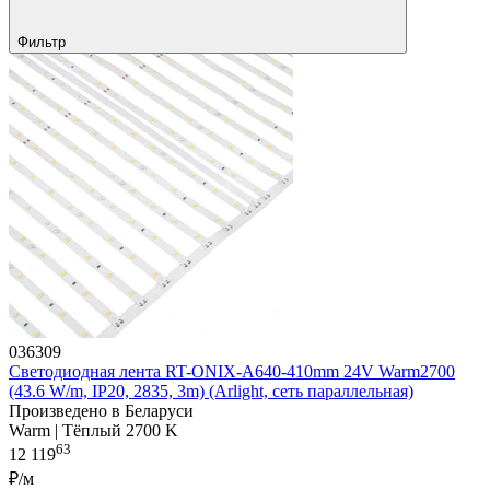
Фильтр
036309
Светодиодная лента RT-ONIX-A640-410mm 24V Warm2700
(43.6 W/m, IP20, 2835, 3m) (Arlight, сеть параллельная)
Произведено в Беларуси
Warm | Тёплый 2700 K
63
12 119
₽/м