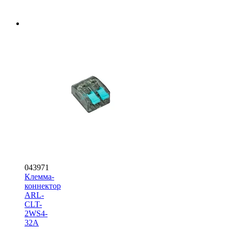
043971
Клемма-
коннектор
ARL-
CLT-
2WS4-
32A