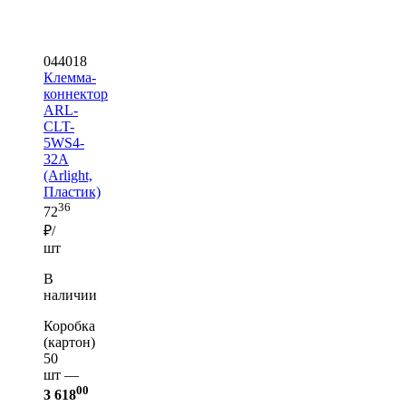
044018
Клемма-
коннектор
ARL-
CLT-
5WS4-
32A
(Arlight,
Пластик)
36
72
₽/
шт
В
наличии
Коробка
(картон)
50
шт —
00
3 618