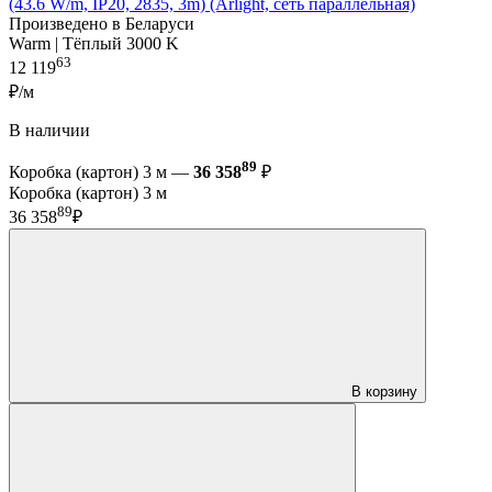
(43.6 W/m, IP20, 2835, 3m) (Arlight, сеть параллельная)
Произведено в Беларуси
Warm | Тёплый 3000 K
63
12 119
₽/м
В наличии
89
Коробка (картон) 3 м —
36 358
₽
Коробка (картон) 3 м
89
36 358
₽
В корзину