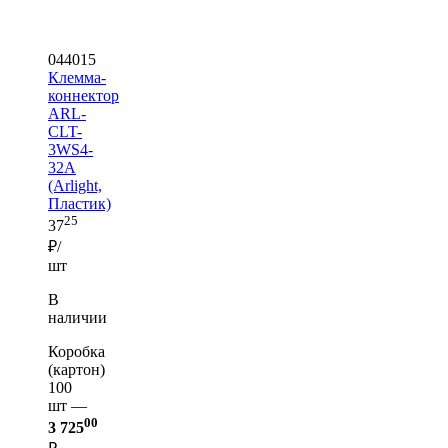
044015
Клемма-
коннектор
ARL-
CLT-
3WS4-
32A
(Arlight,
Пластик)
25
37
₽/
шт
В
наличии
Коробка
(картон)
100
шт —
00
3 725