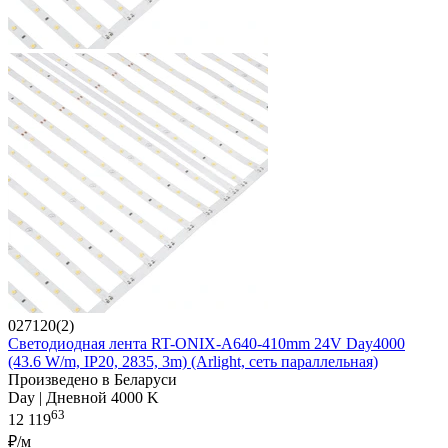
027120(2)
Светодиодная лента RT-ONIX-A640-410mm 24V Day4000
(43.6 W/m, IP20, 2835, 3m) (Arlight, сеть параллельная)
Произведено в Беларуси
Day | Дневной 4000 K
63
12 119
₽/м