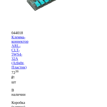
044018
Клемма-
коннектор
ARL-
CLT-
5WS4-
32A
(Arlight,
Пластик)
36
72
₽/
шт
В
наличии
Коробка
(картон)