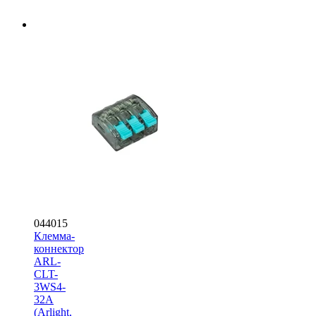
044015
Клемма-
коннектор
ARL-
CLT-
3WS4-
32A
(Arlight,