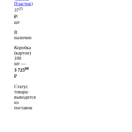
Пластик)
25
37
₽/
шт
В
наличии
Коробка
(картон)
100
шт —
00
3 725
₽
Статус
товара:
выводится
из
поставок