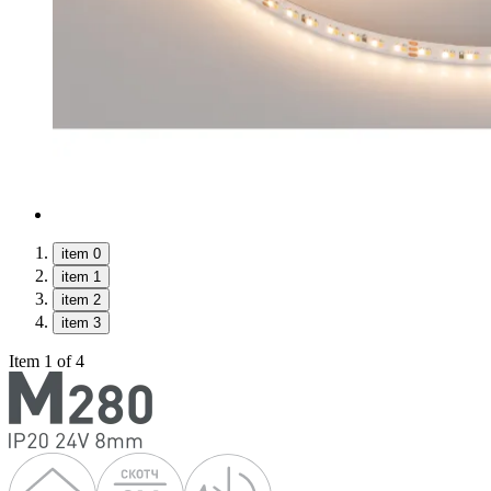
item 0
item 1
item 2
item 3
Item 1 of 4