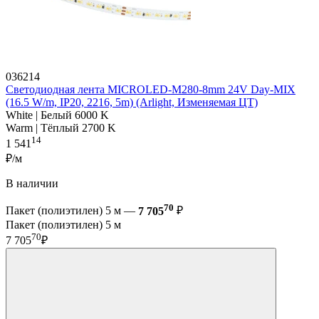
036214
Светодиодная лента MICROLED-M280-8mm 24V Day-MIX
(16.5 W/m, IP20, 2216, 5m) (Arlight, Изменяемая ЦТ)
White | Белый 6000 K
Warm | Тёплый 2700 K
14
1 541
₽/м
В наличии
70
Пакет (полиэтилен) 5 м —
7 705
₽
Пакет (полиэтилен) 5 м
70
7 705
₽