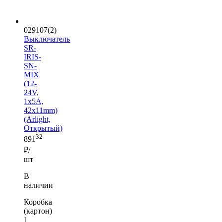
029107(2)
Выключатель
SR-
IRIS-
SN-
MIX
(12-
24V,
1x5A,
42x11mm)
(Arlight,
Открытый)
32
891
₽/
шт
В
наличии
Коробка
(картон)
1