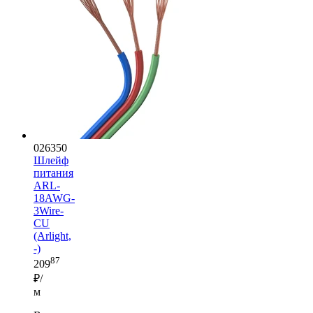
026350
Шлейф
питания
ARL-
18AWG-
3Wire-
CU
(Arlight,
-)
87
209
₽/
м