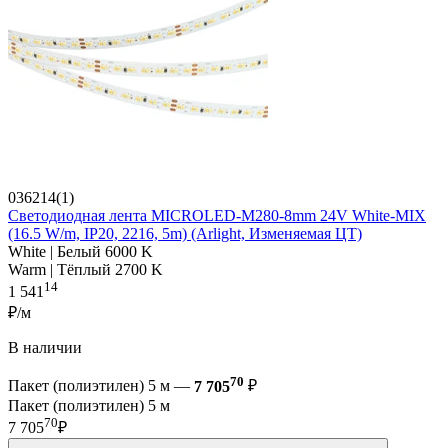
036214(1)
Светодиодная лента MICROLED-M280-8mm 24V White-MIX
(16.5 W/m, IP20, 2216, 5m) (Arlight, Изменяемая ЦТ)
White | Белый 6000 K
Warm | Тёплый 2700 K
14
1 541
₽/м
В наличии
70
Пакет (полиэтилен) 5 м —
7 705
₽
Пакет (полиэтилен) 5 м
70
7 705
₽