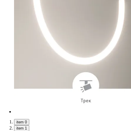
item 0
item 1