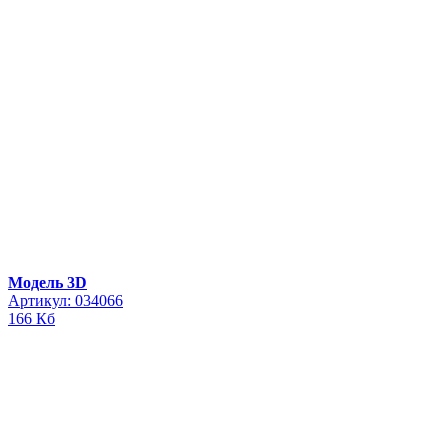
Модель 3D
Артикул: 034066
166 Кб