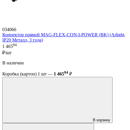
034066
Коннектор прямой MAG-FLEX-CON-I-POWER (BK) (Arlight,
IP20 Металл, 3 года)
94
1 465
₽/шт
В наличии
94
Коробка (картон) 1 шт —
1 465
₽
В корзину