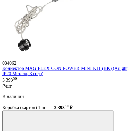
034062
Коннектор MAG-FLEX-CON-POWER-MINI-KIT (BK) (Arlight,
IP20 Металл, 3 года)
50
3 393
₽/шт
В наличии
50
Коробка (картон) 1 шт —
3 393
₽