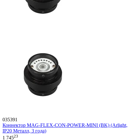
035391
Коннектор MAG-FLEX-CON-POWER-MINI (BK) (Arlight,
IP20 Металл, 3 года)
23
1 745