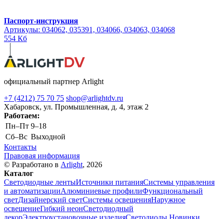
Паспорт-инструкция
Артикулы: 034062, 035391, 034066, 034063, 034068
554 Кб
официальный партнер Arlight
+7 (4212) 75 70 75
shop@arlightdv.ru
Хабаровск, ул. Промышленная, д. 4, этаж 2
Работаем:
Пн–Пт
9–18
Cб–Вс
Выходной
Контакты
Правовая информация
© Разработано в
Arlight
, 2026
Каталог
Светодиодные ленты
Источники питания
Системы управления
и автоматизации
Алюминиевые профили
Функциональный
свет
Дизайнерский свет
Системы освещения
Наружное
освещение
Гибкий неон
Светодиодный
декор
Электроустановочные изделия
Светодиоды
Новинки