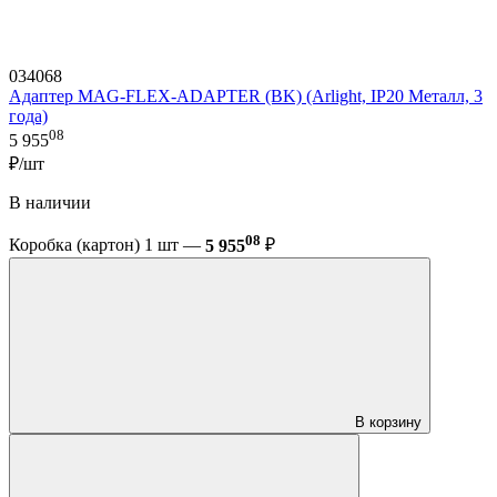
034068
Адаптер MAG-FLEX-ADAPTER (BK) (Arlight, IP20 Металл, 3
года)
08
5 955
₽/шт
В наличии
08
Коробка (картон) 1 шт —
5 955
₽
В корзину