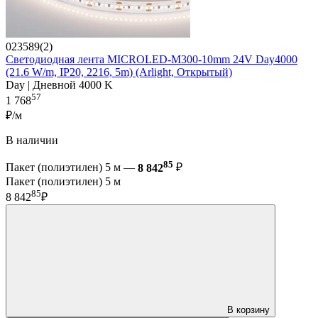
023589(2)
Светодиодная лента MICROLED-M300-10mm 24V Day4000
(21.6 W/m, IP20, 2216, 5m) (Arlight, Открытый)
Day | Дневной 4000 K
57
1 768
₽/м
В наличии
85
Пакет (полиэтилен) 5 м —
8 842
₽
Пакет (полиэтилен) 5 м
85
8 842
₽
В корзину