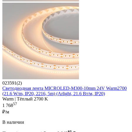
023591(2)
Светодиодная лента MICROLED-M300-10mm 24V Warm2700
(21.6 W/m, IP20, 2216, 5m) (Arlight, 21.6 Вт/м, IP20)
Warm | Тёплый 2700 K
57
1 768
₽/м
В наличии
85