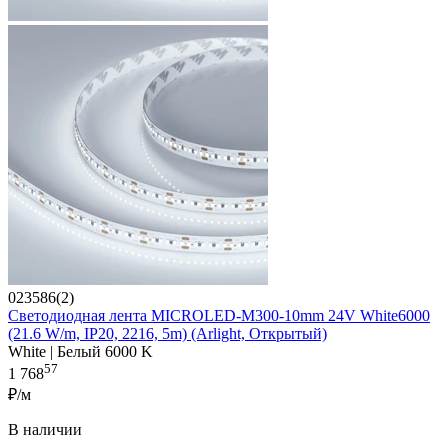
023586(2)
Светодиодная лента MICROLED-M300-10mm 24V White6000
(21.6 W/m, IP20, 2216, 5m) (Arlight, Открытый)
White | Белый 6000 K
57
1 768
₽/м
В наличии