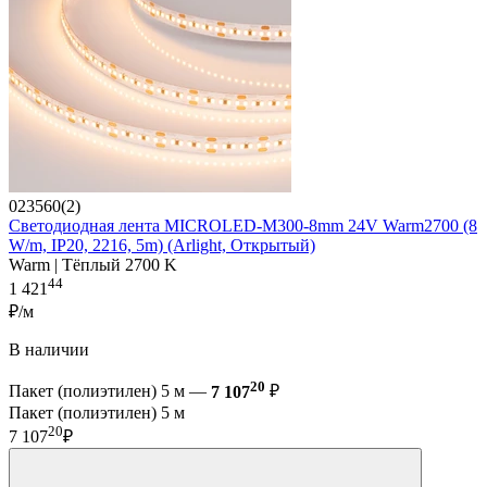
023560(2)
Светодиодная лента MICROLED-M300-8mm 24V Warm2700 (8
W/m, IP20, 2216, 5m) (Arlight, Открытый)
Warm | Тёплый 2700 K
44
1 421
₽/м
В наличии
20
Пакет (полиэтилен) 5 м —
7 107
₽
Пакет (полиэтилен) 5 м
20
7 107
₽