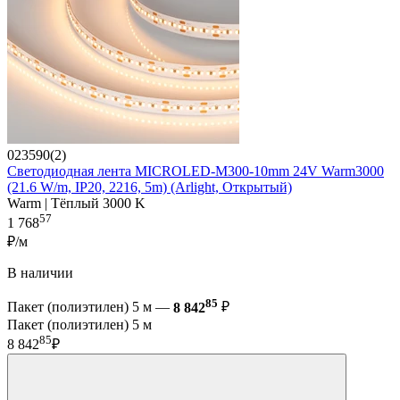
023590(2)
Светодиодная лента MICROLED-M300-10mm 24V Warm3000
(21.6 W/m, IP20, 2216, 5m) (Arlight, Открытый)
Warm | Тёплый 3000 K
57
1 768
₽/м
В наличии
85
Пакет (полиэтилен) 5 м —
8 842
₽
Пакет (полиэтилен) 5 м
85
8 842
₽