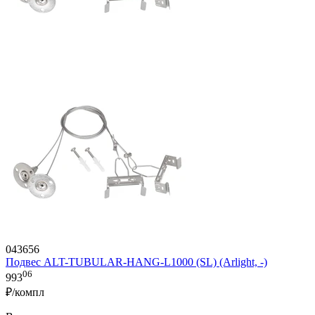
043656
Подвес ALT-TUBULAR-HANG-L1000 (SL) (Arlight, -)
06
993
₽/компл