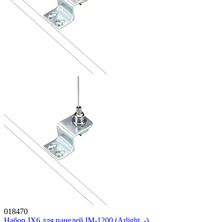
018470
Набор JX6 для панелей IM-1200 (Arlight, -)