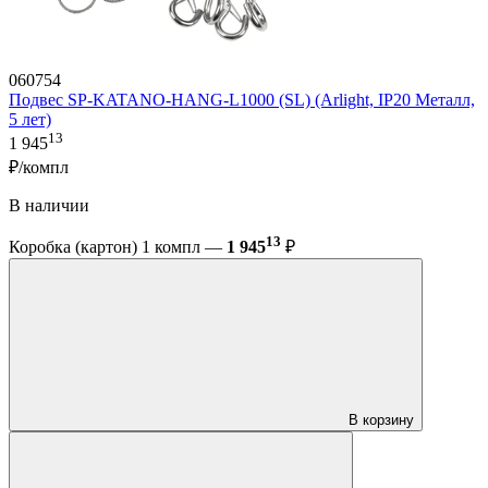
060754
Подвес SP-KATANO-HANG-L1000 (SL) (Arlight, IP20 Металл,
5 лет)
13
1 945
₽/компл
В наличии
13
Коробка (картон) 1 компл —
1 945
₽
В корзину