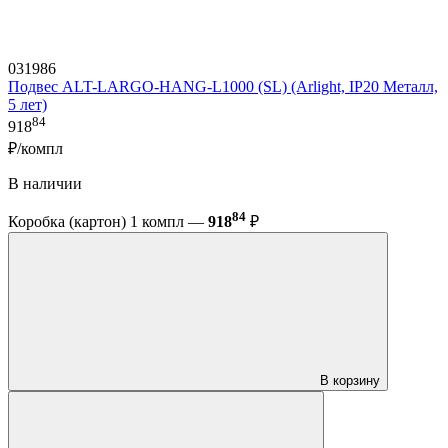
031986
Подвес ALT-LARGO-HANG-L1000 (SL) (Arlight, IP20 Металл,
5 лет)
84
918
₽/компл
В наличии
84
Коробка (картон) 1 компл —
918
₽
В корзину