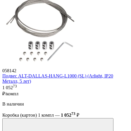
058142
Подвес ALT-DALLAS-HANG-L1000 (SL) (Arlight, IP20
Металл, 5 лет)
73
1 052
₽/компл
В наличии
73
Коробка (картон) 1 компл —
1 052
₽