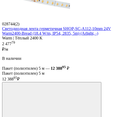
028744(2)
Светодиодная лента герметичная SHOP-SC-A112-10mm 24V
Warm2400-Bread (18.4 W/m, IP54, 2835, 5m) (Arlight, -)
Warm | Тёплый 2400 K
79
2 477
₽/м
В наличии
95
Пакет (полиэтилен) 5 м —
12 388
₽
Пакет (полиэтилен) 5 м
95
12 388
₽