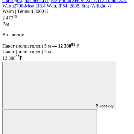
Светодиодная лента герметичная SHOP-SC-A112-10mm 24V
Warm2700-Meat (18.4 W/m, IP54, 2835, 5m) (Arlight, -)
Warm | Тёплый 3000 K
79
2 477
₽/м
В наличии
95
Пакет (полиэтилен) 5 м —
12 388
₽
Пакет (полиэтилен) 5 м
95
12 388
₽
В корзину