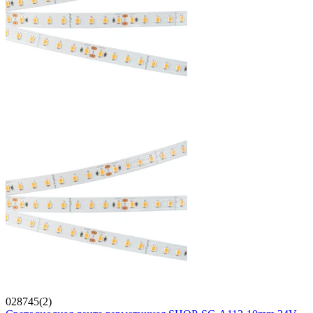
028745(2)