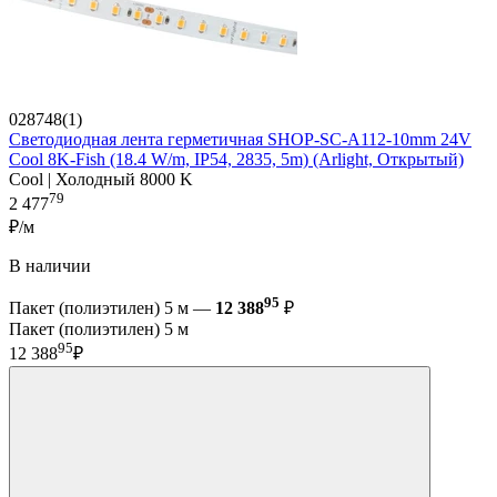
028748(1)
Светодиодная лента герметичная SHOP-SC-A112-10mm 24V
Cool 8K-Fish (18.4 W/m, IP54, 2835, 5m) (Arlight, Открытый)
Cool | Холодный 8000 K
79
2 477
₽/м
В наличии
95
Пакет (полиэтилен) 5 м —
12 388
₽
Пакет (полиэтилен) 5 м
95
12 388
₽