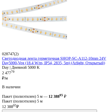
028747(2)
Светодиодная лента герметичная SHOP-SC-A112-10mm 24V
Day5000-Veg (18.4 W/m, IP54, 2835, 5m) (Arlight, Открытый)
Day | Дневной 5000 K
79
2 477
₽/м
В наличии
95
Пакет (полиэтилен) 5 м —
12 388
₽
Пакет (полиэтилен) 5 м
95
12 388
₽