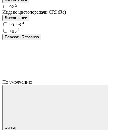
Выбрать все
5
92
Индекс цветопередачи CRI (Ra)
Выбрать все
4
95..98
1
>85
Показать 5 товаров
По умолчанию
Фильтр