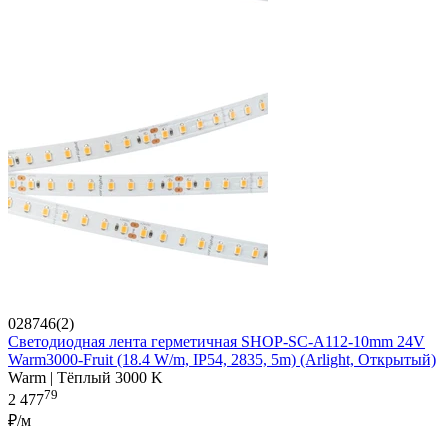
028746(2)
Светодиодная лента герметичная SHOP-SC-A112-10mm 24V
Warm3000-Fruit (18.4 W/m, IP54, 2835, 5m) (Arlight, Открытый)
Warm | Тёплый 3000 K
79
2 477
₽/м