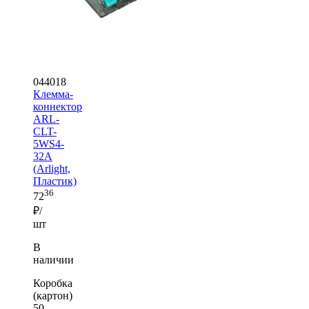
044018
Клемма-
коннектор
ARL-
CLT-
5WS4-
32A
(Arlight,
Пластик)
36
72
₽/
шт
В
наличии
Коробка
(картон)
50