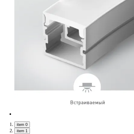
item 0
item 1