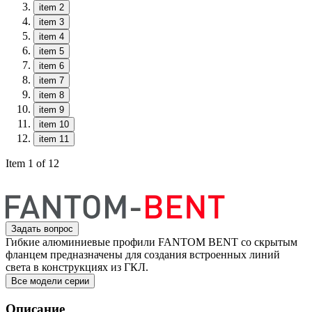
item 2
item 3
item 4
item 5
item 6
item 7
item 8
item 9
item 10
item 11
Item 1 of 12
Задать вопрос
Гибкие алюминиевые профили FANTOM BENT со скрытым
фланцем предназначены для создания встроенных линий
света в конструкциях из ГКЛ.
Все модели серии
Описание