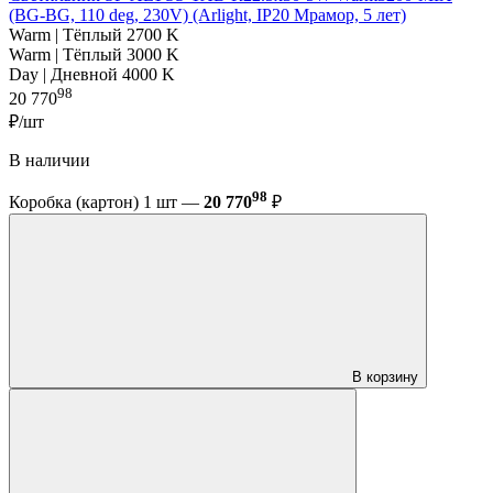
(BG-BG, 110 deg, 230V) (Arlight, IP20 Мрамор, 5 лет)
Warm | Тёплый 2700 K
Warm | Тёплый 3000 K
Day | Дневной 4000 K
98
20 770
₽/шт
В наличии
98
Коробка (картон) 1 шт —
20 770
₽
В корзину