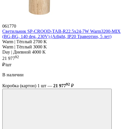
061770
Светильник SP-CROOD-TAB-R22.5x24-7W Warm3200-MIX
(BG-BG, 140 deg, 230V) (Arlight, IP20 Травертин, 5 лет)
Warm | Тёплый 2700 K
Warm | Тёплый 3000 K
Day | Дневной 4000 K
92
21 977
₽/шт
В наличии
92
Коробка (картон) 1 шт —
21 977
₽