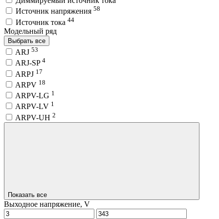
Диммируемый источник тока
58
Источник напряжения
44
Источник тока
Модельный ряд
Выбрать все
53
ARJ
4
ARJ-SP
17
ARPJ
18
ARPV
1
ARPV-LG
1
ARPV-LV
2
ARPV-UH
Показать все
Выходное напряжение, V