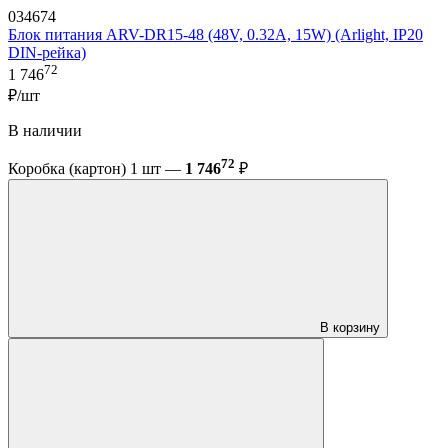
034674
Блок питания ARV-DR15-48 (48V, 0.32A, 15W) (Arlight, IP20
DIN-рейка)
72
1 746
₽/шт
В наличии
72
Коробка (картон) 1 шт —
1 746
₽
В корзину