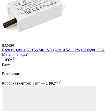
022409
Блок питания ARPV-24012-D (24V, 0.5A, 12W) (Arlight, IP67
Металл, 3 года)
26
1 092
₽/шт
В наличии
26
Коробка (картон) 1 шт —
1 092
₽