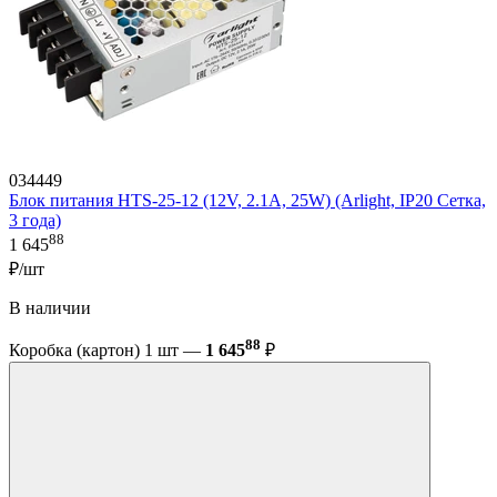
034449
Блок питания HTS-25-12 (12V, 2.1A, 25W) (Arlight, IP20 Сетка,
3 года)
88
1 645
₽/шт
В наличии
88
Коробка (картон) 1 шт —
1 645
₽