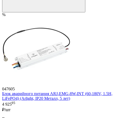
%
047605
Блок аварийного питания ARJ-EMG-8W-INT (60-180V, 1.5H,
LiFePO4) (Arlight, IP20 Металл, 5 лет)
95
4 925
₽/шт