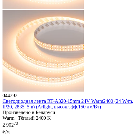
044292
Светодиодная лента RT-A320-15mm 24V Warm2400 (24 W/m,
IP20, 2835, 5m) (Arlight, высок.эфф.150 лм/Вт)
Произведено в Беларуси
Warm | Тёплый 2400 K
73
2 902
₽/м