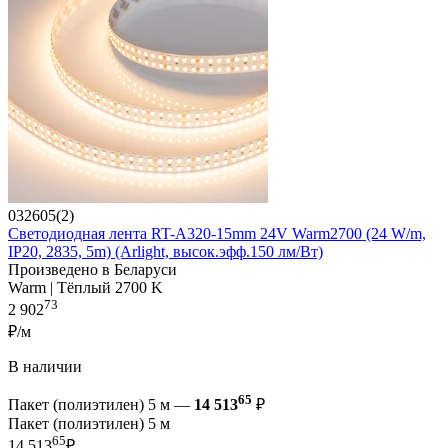
032605(2)
Светодиодная лента RT-A320-15mm 24V Warm2700 (24 W/m,
IP20, 2835, 5m) (Arlight, высок.эфф.150 лм/Вт)
Произведено в Беларуси
Warm | Тёплый 2700 K
73
2 902
₽/м
В наличии
65
Пакет (полиэтилен) 5 м —
14 513
₽
Пакет (полиэтилен) 5 м
65
14 513
₽