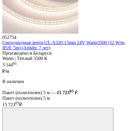
052754
Светодиодная лента UL-A320-15mm 24V Warm3500 (32 W/m,
IP20, 5m) (Arlight, 7 лет)
Произведено в Беларуси
Warm | Тёплый 3500 K
61
3 144
₽/м
В наличии
05
Пакет (полиэтилен) 5 м —
15 723
₽
Пакет (полиэтилен) 5 м
05
15 723
₽