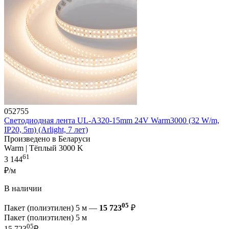
052755
Светодиодная лента UL-A320-15mm 24V Warm3000 (32 W/m,
IP20, 5m) (Arlight, 7 лет)
Произведено в Беларуси
Warm | Тёплый 3000 K
61
3 144
₽/м
В наличии
05
Пакет (полиэтилен) 5 м —
15 723
₽
Пакет (полиэтилен) 5 м
05
15 723
₽