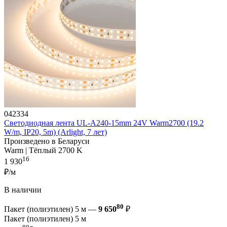
042334
Светодиодная лента UL-A240-15mm 24V Warm2700 (19.2
W/m, IP20, 5m) (Arlight, 7 лет)
Произведено в Беларуси
Warm | Тёплый 2700 K
16
1 930
₽/м
В наличии
80
Пакет (полиэтилен) 5 м —
9 650
₽
Пакет (полиэтилен) 5 м