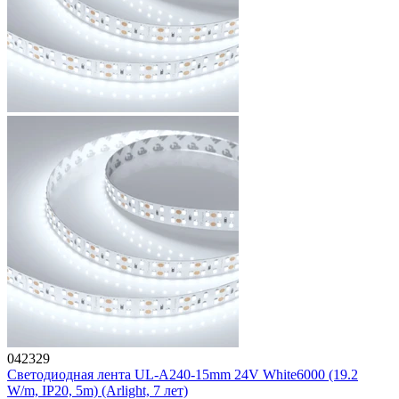
042329
Светодиодная лента UL-A240-15mm 24V White6000 (19.2
W/m, IP20, 5m) (Arlight, 7 лет)