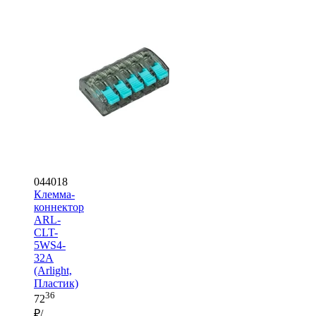
044018
Клемма-
коннектор
ARL-
CLT-
5WS4-
32A
(Arlight,
Пластик)
36
72
₽/