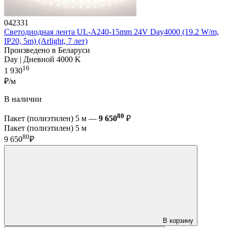
042331
Светодиодная лента UL-A240-15mm 24V Day4000 (19.2 W/m,
IP20, 5m) (Arlight, 7 лет)
Произведено в Беларуси
Day | Дневной 4000 K
16
1 930
₽/м
В наличии
80
Пакет (полиэтилен) 5 м —
9 650
₽
Пакет (полиэтилен) 5 м
80
9 650
₽
В корзину