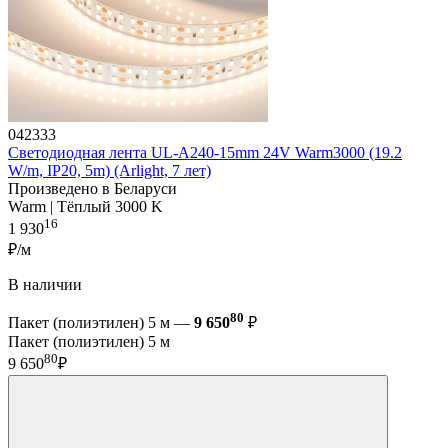
042333
Светодиодная лента UL-A240-15mm 24V Warm3000 (19.2
W/m, IP20, 5m) (Arlight, 7 лет)
Произведено в Беларуси
Warm | Тёплый 3000 K
16
1 930
₽/м
В наличии
80
Пакет (полиэтилен) 5 м —
9 650
₽
Пакет (полиэтилен) 5 м
80
9 650
₽