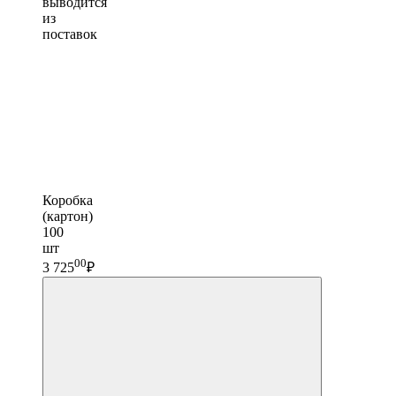
выводится
из
поставок
Коробка
(картон)
100
шт
00
3 725
₽