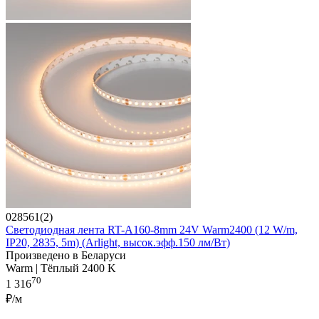
028561(2)
Светодиодная лента RT-A160-8mm 24V Warm2400 (12 W/m,
IP20, 2835, 5m) (Arlight, высок.эфф.150 лм/Вт)
Произведено в Беларуси
Warm | Тёплый 2400 K
70
1 316
₽/м