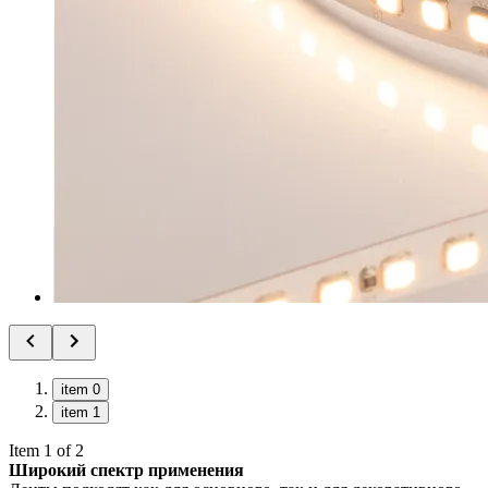
item 0
item 1
Item 1 of 2
Широкий спектр применения