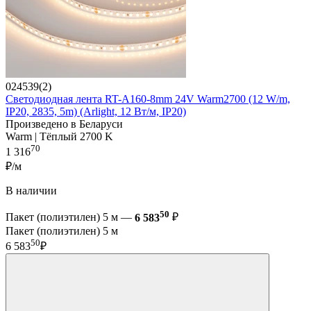
024539(2)
Светодиодная лента RT-A160-8mm 24V Warm2700 (12 W/m,
IP20, 2835, 5m) (Arlight, 12 Вт/м, IP20)
Произведено в Беларуси
Warm | Тёплый 2700 K
70
1 316
₽/м
В наличии
50
Пакет (полиэтилен) 5 м —
6 583
₽
Пакет (полиэтилен) 5 м
50
6 583
₽