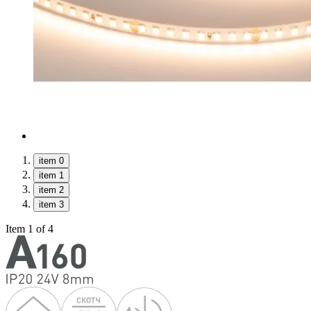
item 0
item 1
item 2
item 3
Item 1 of 4