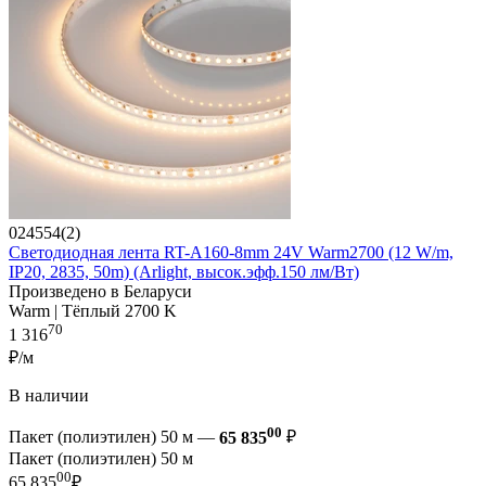
024554(2)
Светодиодная лента RT-A160-8mm 24V Warm2700 (12 W/m,
IP20, 2835, 50m) (Arlight, высок.эфф.150 лм/Вт)
Произведено в Беларуси
Warm | Тёплый 2700 K
70
1 316
₽/м
В наличии
00
Пакет (полиэтилен) 50 м —
65 835
₽
Пакет (полиэтилен) 50 м
00
65 835
₽