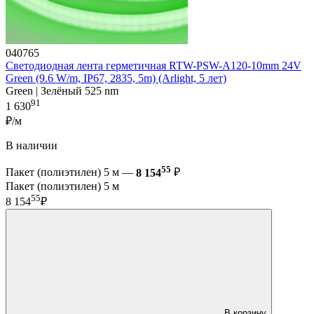
040765
Светодиодная лента герметичная RTW-PSW-A120-10mm 24V
Green (9.6 W/m, IP67, 2835, 5m) (Arlight, 5 лет)
Green | Зелёный 525 nm
91
1 630
₽/м
В наличии
55
Пакет (полиэтилен) 5 м —
8 154
₽
Пакет (полиэтилен) 5 м
55
8 154
₽
В корзину