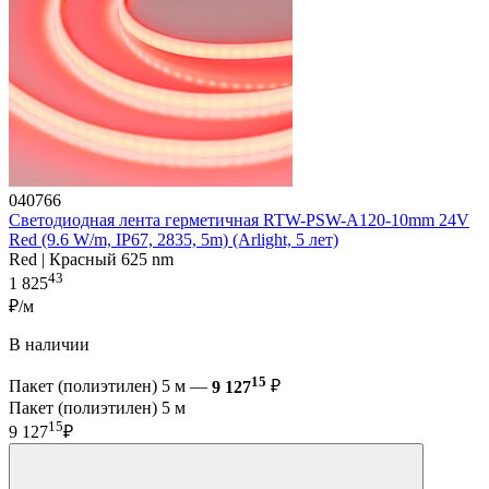
040766
Светодиодная лента герметичная RTW-PSW-A120-10mm 24V
Red (9.6 W/m, IP67, 2835, 5m) (Arlight, 5 лет)
Red | Красный 625 nm
43
1 825
₽/м
В наличии
15
Пакет (полиэтилен) 5 м —
9 127
₽
Пакет (полиэтилен) 5 м
15
9 127
₽