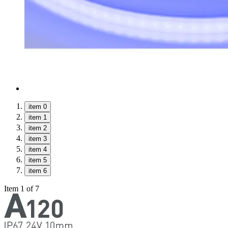
item 0
item 1
item 2
item 3
item 4
item 5
item 6
Item 1 of 7