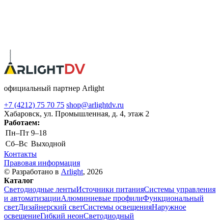
официальный партнер Arlight
+7 (4212) 75 70 75
shop@arlightdv.ru
Хабаровск, ул. Промышленная, д. 4, этаж 2
Работаем:
Пн–Пт
9–18
Cб–Вс
Выходной
Контакты
Правовая информация
© Разработано в
Arlight
, 2026
Каталог
Светодиодные ленты
Источники питания
Системы управления
и автоматизации
Алюминиевые профили
Функциональный
свет
Дизайнерский свет
Системы освещения
Наружное
освещение
Гибкий неон
Светодиодный