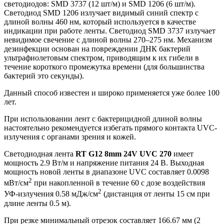
светодиодов: SMD 3737 (12 шт/м) и SMD 1206 (6 шт/м).
Светодиод SMD 1206 излучает видимый синий спектр с
длиной волны 460 нм, который используется в качестве
индикации при работе ленты. Светодиод SMD 3737 излучает
невидимое свечение с длиной волны 270–275 нм. Механизм
дезинфекции основан на повреждении ДНК бактерий
ультрафиолетовым спектром, приводящим к их гибели в
течение короткого промежутка времени (для большинства
бактерий это секунды).
Данный способ известен и широко применяется уже более 100
лет.
При использовании лент с бактерицидной длиной волны
настоятельно рекомендуется избегать прямого контакта UVC-
излучения с органами зрения и кожей.
Светодиодная лента
RT G12 8mm 24V UVC 270
имеет
мощность 2.9 Вт/м и напряжение питания 24 В. Выходная
мощность новой ленты в диапазоне UVC составляет 0.0098
2
мВт/см
при накопленной в течение 60 с дозе воздействия
2
УФ-излучения 0.58 мДж/см
(дистанция от ленты 15 см при
длине ленты 0.5 м).
При резке минимальный отрезок составляет 166.67 мм (2