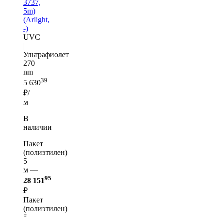
3737,
5m)
(Arlight,
-)
UVC
|
Ультрафиолет
270
nm
39
5 630
₽/
м
В
наличии
Пакет
(полиэтилен)
5
м —
95
28 151
₽
Пакет
(полиэтилен)