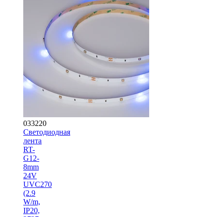
033220
Светодиодная
лента
RT-
G12-
8mm
24V
UVC270
(2.9
W/m,
IP20,