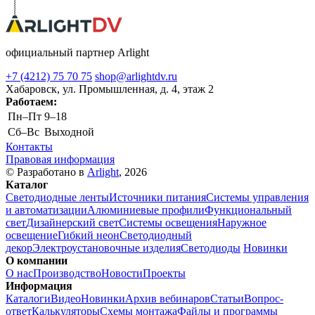
официальный партнер Arlight
+7 (4212) 75 70 75
shop@arlightdv.ru
Хабаровск, ул. Промышленная, д. 4, этаж 2
Работаем:
Пн–Пт
9–18
Cб–Вс
Выходной
Контакты
Правовая информация
© Разработано в
Arlight
, 2026
Каталог
Светодиодные ленты
Источники питания
Системы управления
и автоматизации
Алюминиевые профили
Функциональный
свет
Дизайнерский свет
Системы освещения
Наружное
освещение
Гибкий неон
Светодиодный
декор
Электроустановочные изделия
Светодиоды
Новинки
О компании
О нас
Производство
Новости
Проекты
Информация
Каталоги
Видео
Новинки
Архив вебинаров
Статьи
Вопрос-
ответ
Калькуляторы
Схемы монтажа
Файлы и программы