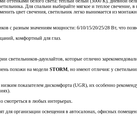
и оттенками белого света: теплый белый (3000 К), дневной бел
етильника. Для спальни выбирайте мягкое и теплое свечение, в 
менить цвет свечения, светильник легко вынимается из монтаж
ков с разным значениям мощности: 6/10/15/20/25/28 Вт, что поз
рцаний, комфортный для глаз.
рии светильников-даунлайтов, которые отлично зарекомендовали
чень похожи на модели
STORM
, но имеют отличия: у светильн
 низким показателем дискомфорта (UGR), их особенно рекоменду
иях).
о смотреться в любых интерьерах.
 для организации освещения в автосалонах, офисных помещениях