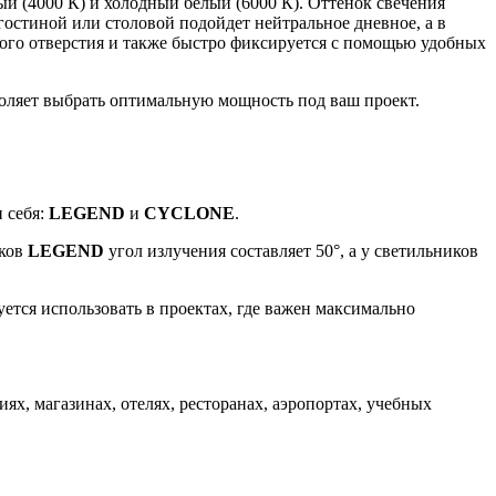
ый (4000 К) и холодный белый (6000 К). Оттенок свечения
гостиной или столовой подойдет нейтральное дневное, а в
ного отверстия и также быстро фиксируется с помощью удобных
воляет выбрать оптимальную мощность под ваш проект.
 себя:
LEGEND
и
CYCLONE
.
иков
LEGEND
угол излучения составляет 50°, а у светильников
ется использовать в проектах, где важен максимально
, магазинах, отелях, ресторанах, аэропортах, учебных