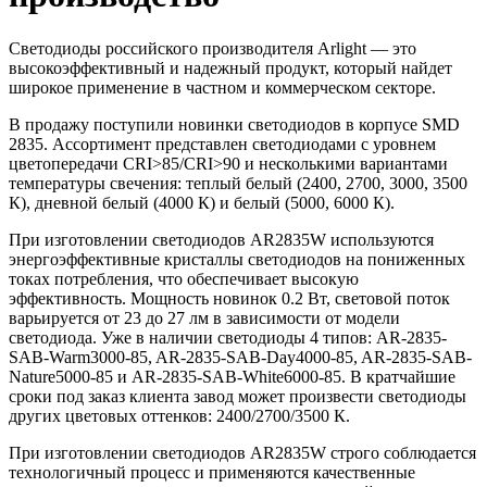
Светодиоды российского производителя Arlight — это
высокоэффективный и надежный продукт, который найдет
широкое применение в частном и коммерческом секторе.
В продажу поступили новинки светодиодов в корпусе SMD
2835. Ассортимент представлен светодиодами с уровнем
цветопередачи CRI>85/CRI>90 и несколькими вариантами
температуры свечения: теплый белый (2400, 2700, 3000, 3500
К), дневной белый (4000 К) и белый (5000, 6000 К).
При изготовлении светодиодов AR2835W используются
энергоэффективные кристаллы светодиодов на пониженных
токах потребления, что обеспечивает высокую
эффективность. Мощность новинок 0.2 Вт, световой поток
варьируется от 23 до 27 лм в зависимости от модели
светодиода. Уже в наличии светодиоды 4 типов: AR-2835-
SAB-Warm3000-85, AR-2835-SAB-Day4000-85, AR-2835-SAB-
Nature5000-85 и AR-2835-SAB-White6000-85. В кратчайшие
сроки под заказ клиента завод может произвести светодиоды
других цветовых оттенков: 2400/2700/3500 К.
При изготовлении светодиодов AR2835W строго соблюдается
технологичный процесс и применяются качественные