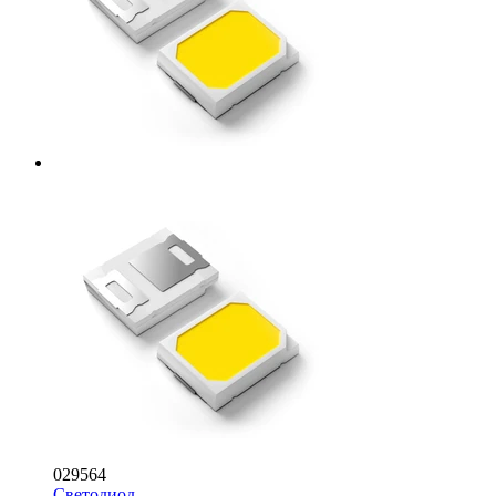
029564
Светодиод