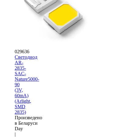
029636
Светодиод
AR-
2835-
SAC-
Nature5000-
90
(3V,
60mA)
(Arlight,
SMD
2835)
Произведено
в Беларуси
Day
|