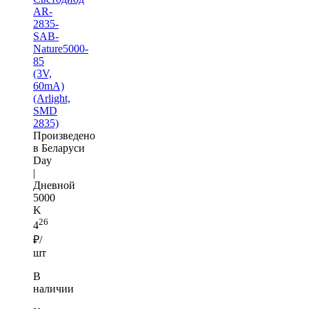
AR-
2835-
SAB-
Nature5000-
85
(3V,
60mA)
(Arlight,
SMD
2835)
Произведено
в Беларуси
Day
|
Дневной
5000
K
26
4
₽/
шт
В
наличии