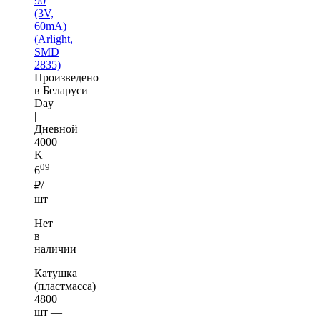
90
(3V,
60mA)
(Arlight,
SMD
2835)
Произведено
в Беларуси
Day
|
Дневной
4000
K
09
6
₽/
шт
Нет
в
наличии
Катушка
(пластмасса)
4800
шт —