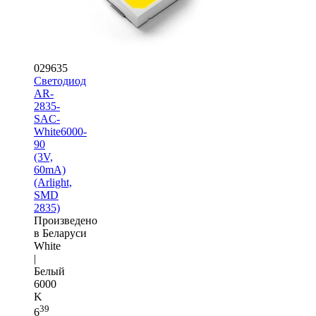
029635
Светодиод
AR-
2835-
SAC-
White6000-
90
(3V,
60mA)
(Arlight,
SMD
2835)
Произведено
в Беларуси
White
|
Белый
6000
K
39
6