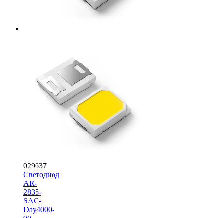
029637
Светодиод
AR-
2835-
SAC-
Day4000-