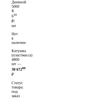
Дневной
5000
K
39
6
₽/
шт
Нет
в
наличии
Катушка
(пластмасса)
4800
шт —
00
30 672
₽
Статус
товара:
под
заказ