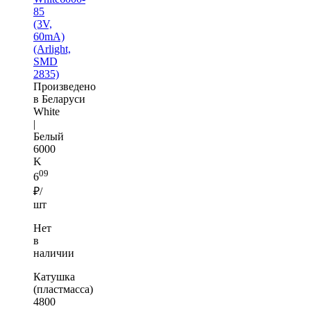
85
(3V,
60mA)
(Arlight,
SMD
2835)
Произведено
в Беларуси
White
|
Белый
6000
K
09
6
₽/
шт
Нет
в
наличии
Катушка
(пластмасса)
4800