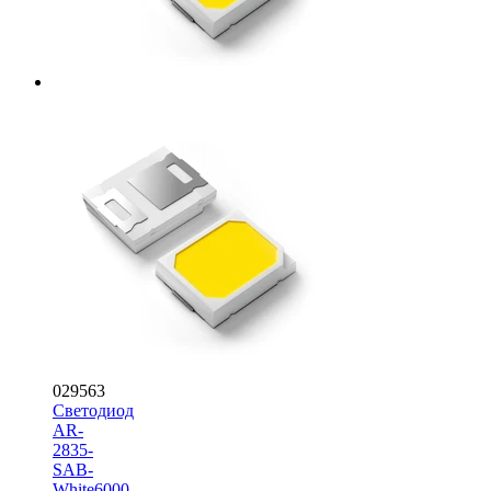
029563
Светодиод
AR-
2835-
SAB-
White6000-