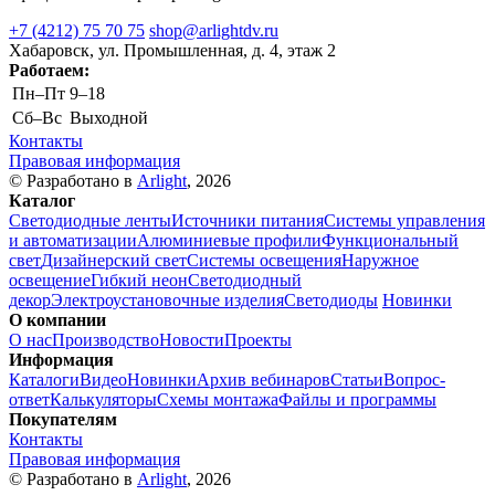
+7 (4212) 75 70 75
shop@arlightdv.ru
Хабаровск, ул. Промышленная, д. 4, этаж 2
Работаем:
Пн–Пт
9–18
Cб–Вс
Выходной
Контакты
Правовая информация
© Разработано в
Arlight
, 2026
Каталог
Светодиодные ленты
Источники питания
Системы управления
и автоматизации
Алюминиевые профили
Функциональный
свет
Дизайнерский свет
Системы освещения
Наружное
освещение
Гибкий неон
Светодиодный
декор
Электроустановочные изделия
Светодиоды
Новинки
О компании
О нас
Производство
Новости
Проекты
Информация
Каталоги
Видео
Новинки
Архив вебинаров
Статьи
Вопрос-
ответ
Калькуляторы
Схемы монтажа
Файлы и программы
Покупателям
Контакты
Правовая информация
© Разработано в
Arlight
, 2026