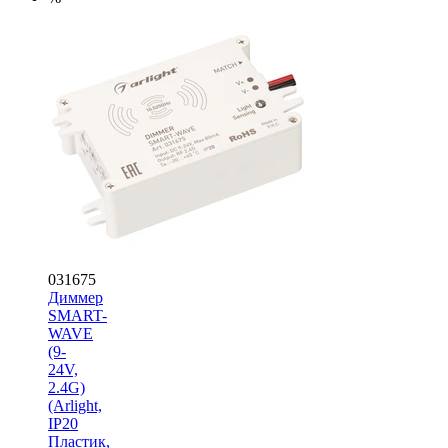
031675
Диммер
SMART-
WAVE
(9-
24V,
2.4G)
(Arlight,
IP20
Пластик,