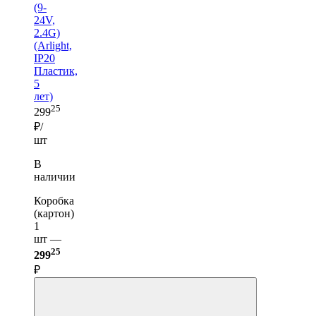
(9-
24V,
2.4G)
(Arlight,
IP20
Пластик,
5
лет)
25
299
₽/
шт
В
наличии
Коробка
(картон)
1
шт —
25
299
₽