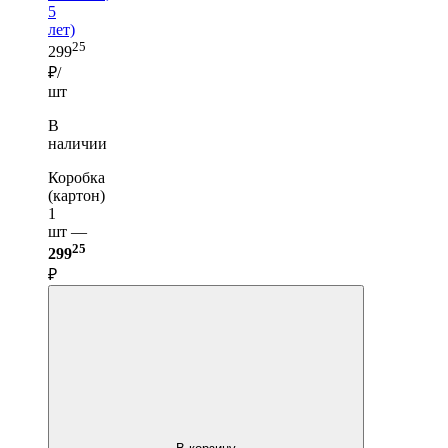
5
лет)
25
299
₽/
шт
В
наличии
Коробка
(картон)
1
шт —
25
299
₽