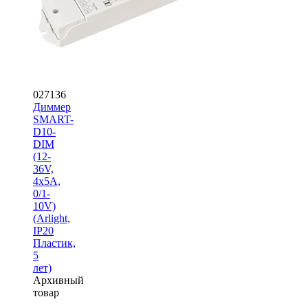
027136
Диммер
SMART-
D10-
DIM
(12-
36V,
4x5A,
0/1-
10V)
(Arlight,
IP20
Пластик,
5
лет)
Архивный
товар