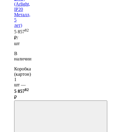
(Arlight,
IP20
Металл,
5
лет)
82
5 857
₽/
шт
В
наличии
Коробка
(картон)
1
шт —
82
5 857
₽