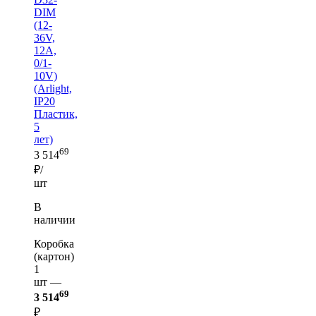
DIM
(12-
36V,
12A,
0/1-
10V)
(Arlight,
IP20
Пластик,
5
лет)
69
3 514
₽/
шт
В
наличии
Коробка
(картон)
1
шт —
69
3 514
₽