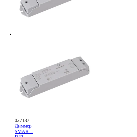
027137
Диммер
SMART-
D32-