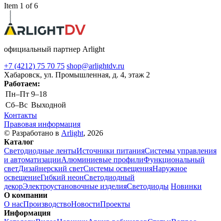
Item 1 of 6
официальный партнер Arlight
+7 (4212) 75 70 75
shop@arlightdv.ru
Хабаровск, ул. Промышленная, д. 4, этаж 2
Работаем:
Пн–Пт
9–18
Cб–Вс
Выходной
Контакты
Правовая информация
© Разработано в
Arlight
, 2026
Каталог
Светодиодные ленты
Источники питания
Системы управления
и автоматизации
Алюминиевые профили
Функциональный
свет
Дизайнерский свет
Системы освещения
Наружное
освещение
Гибкий неон
Светодиодный
декор
Электроустановочные изделия
Светодиоды
Новинки
О компании
О нас
Производство
Новости
Проекты
Информация