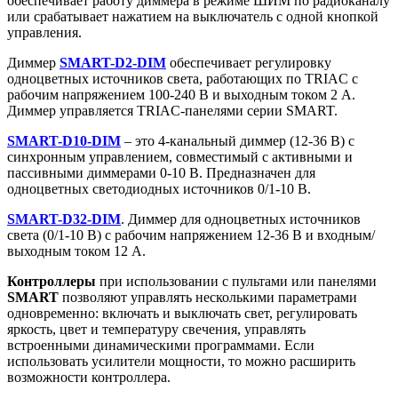
обеспечивает работу диммера в режиме ШИМ по радиоканалу
или срабатывает нажатием на выключатель с одной кнопкой
управления.
Диммер
SMART-D2-DIM
обеспечивает регулировку
одноцветных источников света, работающих по TRIAC с
рабочим напряжением 100-240 В и выходным током 2 А.
Диммер управляется TRIAC-панелями серии SMART.
SMART-D10-DIM
– это 4-канальный диммер (12-36 В) с
синхронным управлением, совместимый с активными и
пассивными диммерами 0-10 В. Предназначен для
одноцветных светодиодных источников 0/1-10 В.
SMART-D32-DIM
. Диммер для одноцветных источников
света (0/1-10 В) с рабочим напряжением 12-36 В и входным/
выходным током 12 А.
Контроллеры
при использовании с пультами или панелями
SMART
позволяют управлять несколькими параметрами
одновременно: включать и выключать свет, регулировать
яркость, цвет и температуру свечения, управлять
встроенными динамическими программами. Если
использовать усилители мощности, то можно расширить
возможности контроллера.