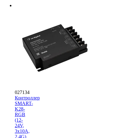
027134
Контроллер
SMART-
K28-
RGB
(12-
24V,
3x10A,
2.4G)