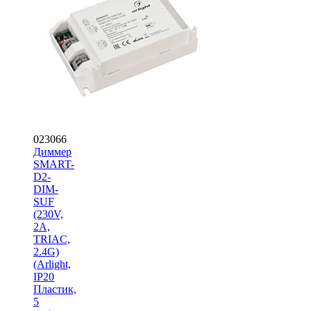
023066
Диммер
SMART-
D2-
DIM-
SUF
(230V,
2A,
TRIAC,
2.4G)
(Arlight,
IP20
Пластик,
5