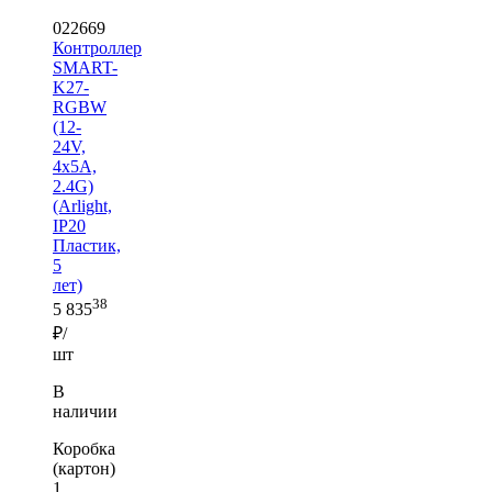
022669
Контроллер
SMART-
K27-
RGBW
(12-
24V,
4x5A,
2.4G)
(Arlight,
IP20
Пластик,
5
лет)
38
5 835
₽/
шт
В
наличии
Коробка
(картон)
1