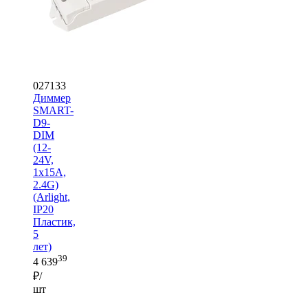
027133
Диммер
SMART-
D9-
DIM
(12-
24V,
1x15A,
2.4G)
(Arlight,
IP20
Пластик,
5
лет)
39
4 639
₽/
шт