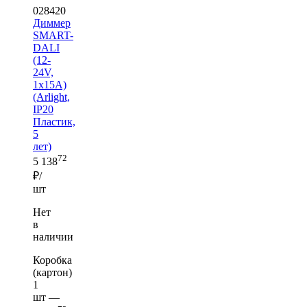
028420
Диммер
SMART-
DALI
(12-
24V,
1x15A)
(Arlight,
IP20
Пластик,
5
лет)
72
5 138
₽/
шт
Нет
в
наличии
Коробка
(картон)
1
шт —