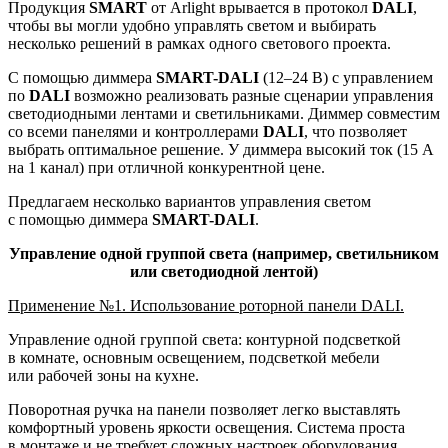
Продукция
SMART
от Arlight врывается в протокол
DALI
,
чтобы вы могли удобно управлять светом и выбирать
несколько решений в рамках одного светового проекта.
С помощью диммера
SMART-DALI
(12–24 В) с управлением
по
DALI
возможно реализовать разные сценарии управления
светодиодными лентами и светильниками. Диммер совместим
со всеми панелями и контроллерами
DALI
, что позволяет
выбрать оптимальное решение. У диммера высокий ток (15 А
на 1 канал) при отличной конкурентной цене.
Предлагаем несколько вариантов управления светом
с помощью диммера
SMART-DALI
.
Управление одной группой света (например, светильником
или светодиодной лентой)
Применение №1. Использование роторной панели DALI.
Управление одной группой света: контурной подсветкой
в комнате, основным освещением, подсветкой мебели
или рабочей зоны на кухне.
Поворотная ручка на панели позволяет легко выставлять
комфортный уровень яркости освещения. Система проста
в монтаже и не требует сложных настроек оборудования.