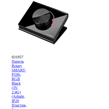
031957
Панель
Rotary
SMART-
P100-
RGB
Black
(3V,
2.4G)
(Arlight,
IP20
Пластик,