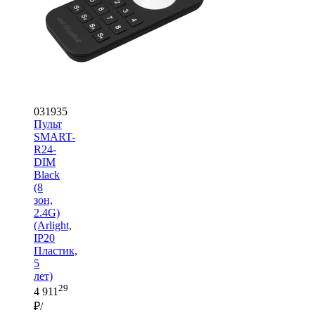
031935
Пульт
SMART-
R24-
DIM
Black
(8
зон,
2.4G)
(Arlight,
IP20
Пластик,
5
лет)
29
4 911
₽/