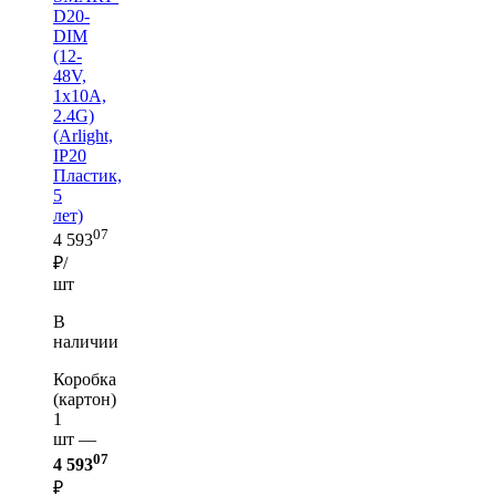
D20-
DIM
(12-
48V,
1x10A,
2.4G)
(Arlight,
IP20
Пластик,
5
лет)
07
4 593
₽/
шт
В
наличии
Коробка
(картон)
1
шт —
07
4 593
₽