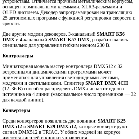
устройствам. Отличается прочным металлическим корпусом,
оснащен терминальными клеммами, XLR3-разъемами и
OLED-дисплеем. Декодер запрограммирован на трансляцию
25 автономных программ с функцией регулировки скорости и
яркости.
Две другие модели декодеров, 3-канальный
SMART K56
DMX
и 4-канальный
SMART K57 DMX
, разрабатывались
специально для управления гибким неоном 230 В.
Контроллеры
Миниатюрная модель мастер-контроллера DMX512 с 32
встроенными динамическими программами может
применяться для управления светодиодными лентами,
модулями и светильниками. Сплиттер
SMART DMX 4CH
(12–36 В) способен распределять DMX-сигнал от одного
источника на 4 линии (максимальное число приемников — 32
для каждой линии).
Конвертеры
Среди конвертеров появились две новинки:
SMART K25
DMX512
и
SMART K29 DMX512
, которые конвертируют
сигнал DMX512 в TRIAC. У обеих моделей на корпусе
имеются дисплей и кнопки управления.