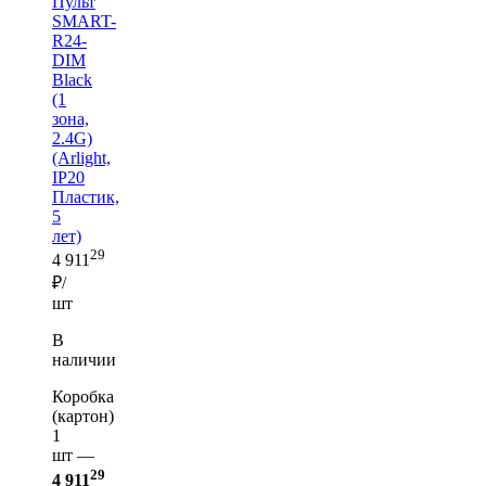
Пульт
SMART-
R24-
DIM
Black
(1
зона,
2.4G)
(Arlight,
IP20
Пластик,
5
лет)
29
4 911
₽/
шт
В
наличии
Коробка
(картон)
1
шт —
29
4 911