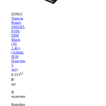
029921
Панель
Rotary
SMART-
P100-
DIM
Black
(3V,
2.4G)
(Arlight,
IP20
Пластик,
5
лет)
32
8 253
₽/
шт
В
наличии
Коробка