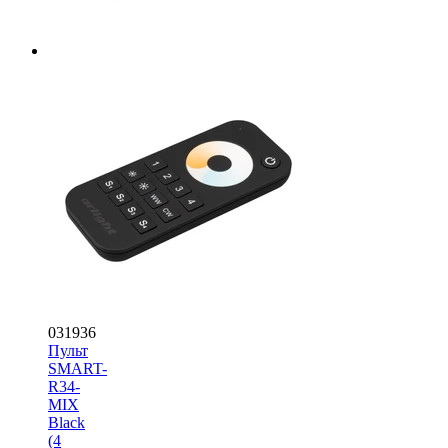
031936
Пульт
SMART-
R34-
MIX
Black
(4