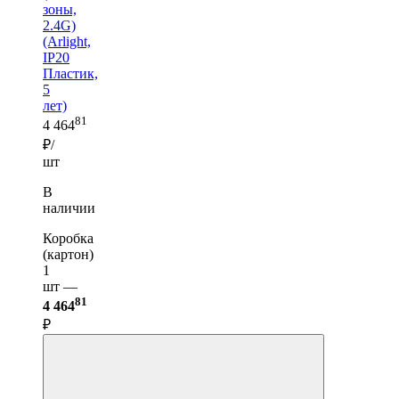
зоны,
2.4G)
(Arlight,
IP20
Пластик,
5
лет)
81
4 464
₽/
шт
В
наличии
Коробка
(картон)
1
шт —
81
4 464
₽