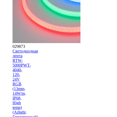
029873
Светодиодная
лента
RTW-
5000PWT-
4040-
120-
24V
RGB
(13mm,
14W/m,
IP68,
High
temp)
(Arlight,
Герметичный)