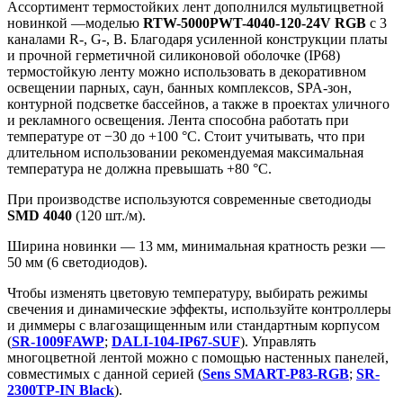
Ассортимент термостойких лент дополнился мультицветной
новинкой —моделью
RTW-5000PWT-4040-120-24V RGB
с 3
каналами R-, G-, B. Благодаря усиленной конструкции платы
и прочной герметичной силиконовой оболочке (IP68)
термостойкую ленту можно использовать в декоративном
освещении парных, саун, банных комплексов, SPA-зон,
контурной подсветке бассейнов, а также в проектах уличного
и рекламного освещения. Лента способна работать при
температуре от −30 до +100 °C. Стоит учитывать, что при
длительном использовании рекомендуемая максимальная
температура не должна превышать +80 °C.
При производстве используются современные светодиоды
SMD 4040
(120 шт./м).
Ширина новинки — 13 мм, минимальная кратность резки —
50 мм (6 светодиодов).
Чтобы изменять цветовую температуру, выбирать режимы
свечения и динамические эффекты, используйте контроллеры
и диммеры с влагозащищенным или стандартным корпусом
(
SR-1009FAWP
;
DALI-104-IP67-SUF
). Управлять
многоцветной лентой можно с помощью настенных панелей,
совместимых с данной серией (
Sens SMART-P83-RGB
;
SR-
2300TP-IN Black
).