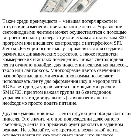
Также среди преимуществ – меньшая потеря яркости и
отсутствие изменения цвета на конце ленты. Управление
светодиодными лентами может осуществляться с помощью
встроенного контроллера с циклическим автозапуском 300
программ или внешнего контроллера с интерфейсом SPI.
Ленты «Бегущий огонь» могут применяться для создания
различных динамических эффектов, а также подсветки
коммерческих и жилых помещений. Гибкая светодиодная
лента отлично подойдет для подсветки рекламных вывесок,
табло или лайтбоксов. Многообразие цветов свечения и
разнообразные динамические программы позволяют
использовать ленту для оформления шоу и мероприятий.
RGB-светодиоды управляются с помощью микросхем
SM16703, при этом каждая группа из 6 светодиодов
управляется индивидуально. Для включения ленты
необходимо просто подать питание.
Другая «умная» новинка – лента с функцией обхода «битого»
пикселя. Это значит, что при повреждении даже одного
светодиода лента по-прежнему будет работать в заданном
режиме. Не забывайте, что кратность резки такой ленты
осуществляется по каждому светодиоду, что является