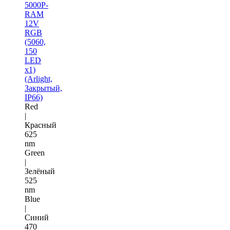
5000P-
RAM
12V
RGB
(5060,
150
LED
x1)
(Arlight,
Закрытый,
IP66)
Red
|
Красный
625
nm
Green
|
Зелёный
525
nm
Blue
|
Синий
470