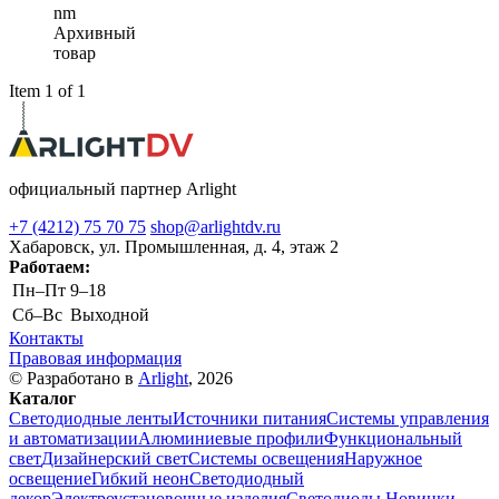
nm
Архивный
товар
Item 1 of 1
официальный партнер Arlight
+7 (4212) 75 70 75
shop@arlightdv.ru
Хабаровск, ул. Промышленная, д. 4, этаж 2
Работаем:
Пн–Пт
9–18
Cб–Вс
Выходной
Контакты
Правовая информация
© Разработано в
Arlight
, 2026
Каталог
Светодиодные ленты
Источники питания
Системы управления
и автоматизации
Алюминиевые профили
Функциональный
свет
Дизайнерский свет
Системы освещения
Наружное
освещение
Гибкий неон
Светодиодный
декор
Электроустановочные изделия
Светодиоды
Новинки