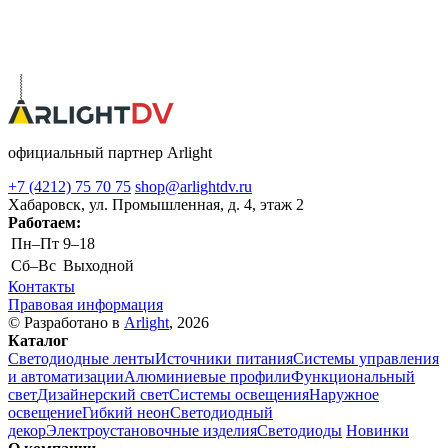
официальный партнер Arlight
+7 (4212) 75 70 75
shop@arlightdv.ru
Хабаровск, ул. Промышленная, д. 4, этаж 2
Работаем:
Пн–Пт
9–18
Cб–Вс
Выходной
Контакты
Правовая информация
© Разработано в
Arlight
, 2026
Каталог
Светодиодные ленты
Источники питания
Системы управления
и автоматизации
Алюминиевые профили
Функциональный
свет
Дизайнерский свет
Системы освещения
Наружное
освещение
Гибкий неон
Светодиодный
декор
Электроустановочные изделия
Светодиоды
Новинки