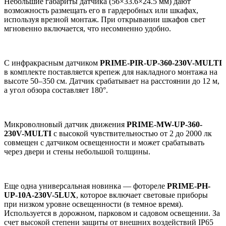
Небольшие габариты датчика (56×33.6×24.5 мм) дают
возможность размещать его в гардеробных или шкафах,
используя врезной монтаж. При открывании шкафов свет
мгновенно включается, что несомненно удобно.
С инфракрасным датчиком
PRIME-PIR-UP-360-230V-MULTI
в комплекте поставляется крепеж для
накладного монтажа на
высоте 50–350 см. Датчик срабатывает на расстоянии до 12 м,
а угол обзора составляет 180°.
Микроволновый датчик движения
PRIME-MW-UP-360-
230V-MULTI
с высокой чувствительностью от 2 до 2000 лк
совмещен с датчиком освещенности и может срабатывать
через двери и стены небольшой толщины.
Еще одна универсальная новинка — фотореле
PRIME
-
PH
-
UP
-10
A
-230
V
-5
LUX
, которое включает световые приборы
при низком уровне освещенности (в темное время).
Используется в дорожном, парковом и садовом освещении. За
счет высокой степени защиты от внешних воздействий IP65