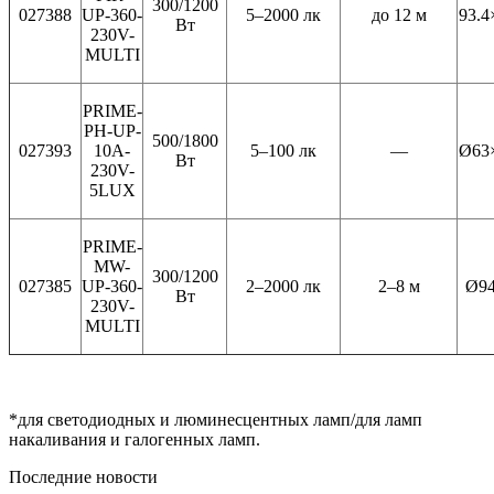
300/1200
027388
UP-360-
5–2000 лк
до 12 м
93.4
Вт
230V-
MULTI
PRIME-
PH-UP-
500/1800
027393
10A-
5–100 лк
—
Ø63×
Вт
230V-
5LUX
PRIME-
MW-
300/1200
027385
UP-360-
2–2000 лк
2–8 м
Ø94
Вт
230V-
MULTI
*для светодиодных и люминесцентных ламп/для ламп
накаливания и галогенных ламп.
Последние новости