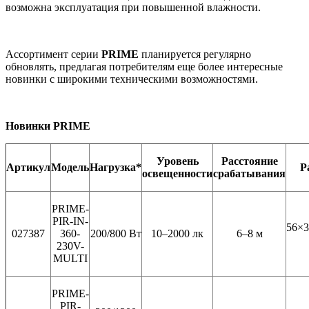
возможна эксплуатация при повышенной влажности.
Ассортимент серии
PRIME
планируется регулярно
обновлять, предлагая потребителям еще более интересные
новинки с широкими техническими возможностями.
Новинки
PRIME
Уровень
Расстояние
Артикул
Модель
Нагрузка*
Р
освещенности
срабатывания
PRIME-
PIR-IN-
56×3
027387
360-
200/800 Вт
10–2000 лк
6–8 м
230V-
MULTI
PRIME-
PIR-