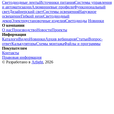
Светодиодные ленты
Источники питания
Системы управления
и автоматизации
Алюминиевые профили
Функциональный
свет
Дизайнерский свет
Системы освещения
Наружное
освещение
Гибкий неон
Светодиодный
декор
Электроустановочные изделия
Светодиоды
Новинки
О компании
О нас
Производство
Новости
Проекты
Информация
Каталоги
Видео
Новинки
Архив вебинаров
Статьи
Вопрос-
ответ
Калькуляторы
Схемы монтажа
Файлы и программы
Покупателям
Контакты
Правовая информация
© Разработано в
Arlight
, 2026