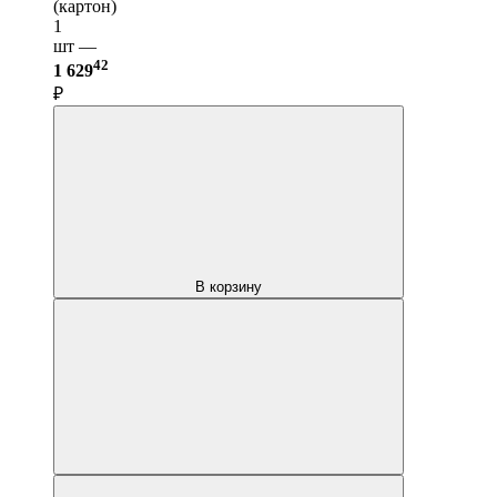
(картон)
1
шт —
42
1 629
₽
В корзину