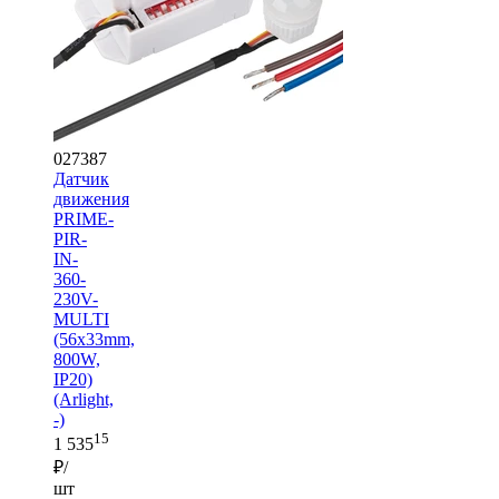
027387
Датчик
движения
PRIME-
PIR-
IN-
360-
230V-
MULTI
(56x33mm,
800W,
IP20)
(Arlight,
-)
15
1 535
₽/
шт