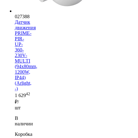
027388
Датчик
движения
PRIME-
PIR-
UP-
360-
230V-
MULTI
(94x80mm,
1200W,
IP44)
(Arlight,
-)
42
1 629
₽/
шт
В
наличии
Коробка