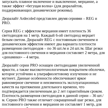
запускать плавное включение и выключение, мерцание, а
также эффект «бегущая волна» (для дюралайтов,
поддерживающих динамические режимы).
Дюралайт Ardecoled представлен двумя сериями – REG и
PRO.
Серия REG c эффектом мерцания имеет плотность 36
светодиодов на 1 метр. Каждый 6-ой светодиод мерцает
белым светом. Дюралайт REG с постоянным свечением и
динамическим эффектом имеют два варианта плотности
размещения светодиодов – по 36 шт./м и 24 шт./м. Шаг резки
для постоянного свечения и мерцания составляет 2 метра, для
«динамики» – 4 метра.
Дюралайт серии PRO оснащен светодиодами увеличенной
яркости, а также высокотехнологичным покрытием оболочки,
которое устойчиво к ультрафиолетовому излучению и не
мутнеет. Данные особенности обеспечивают яркое
равномерное свечение и неизменность эксплуатационных
качеств на протяжении длительного времени, что
подтверждается увеличенным до 2 лет гарантийным сроком.
Плотность размещения светодиодов в данной серии – 36 шт./
м. Серию PRO также отличает сокращенный шаг резки, для
постоянного свечения и мерцания он составляет 1 метр, для