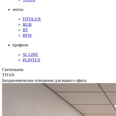
ленты
FITOLUX
RGB
RT
RTW
профили
SL LINE
PLINTUS
Светильник
TITAN
Биодинамическое освещение для вашего офиса