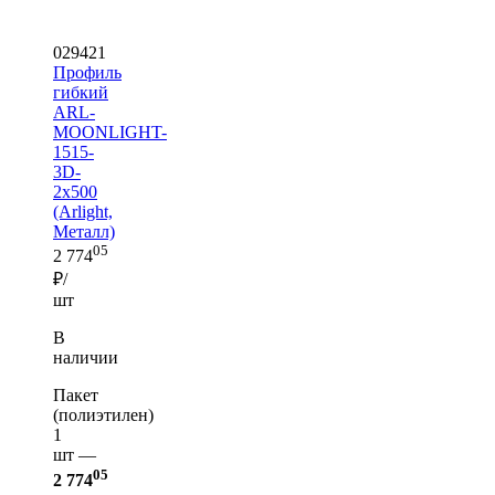
029421
Профиль
гибкий
ARL-
MOONLIGHT-
1515-
3D-
2x500
(Arlight,
Металл)
05
2 774
₽/
шт
В
наличии
Пакет
(полиэтилен)
1
шт —
05
2 774