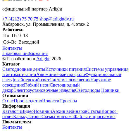
официальный партнер Arlight
+7 (4212) 75 70 75
shop@arlightdv.ru
Хабаровск, ул. Промышленная, д. 4, этаж 2
Работаем:
Пн–Пт
9–18
Cб–Вс
Выходной
Контакты
Правовая информация
© Разработано в
Arlight
, 2026
Каталог
Светодиодные ленты
Источники питания
Системы управления
и автоматизации
Алюминиевые профили
Функциональный
свет
Дизайнерский свет
Системы освещения
Наружное
освещение
Гибкий неон
Светодиодный
декор
Электроустановочные изделия
Светодиоды
Новинки
О компании
О нас
Производство
Новости
Проекты
Информация
Каталоги
Видео
Новинки
Архив вебинаров
Статьи
Вопрос-
ответ
Калькуляторы
Схемы монтажа
Файлы и программы
Покупателям
Контакты