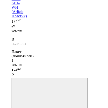
SET-
WH
(Arlight,
Пластик)
52
174
₽/
компл
В
наличии
Пакет
(полиэтилен)
1
компл —
52
174
₽