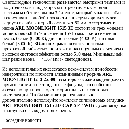
Светодиодные технологии развиваются быстрыми темпами и
подстраиваются под запросы потребителей. Сегодня
расскажем об уникальном 3D-неоне, который можно сгибать
и скручивать в любой плоскости в пределах допустимого
радиуса изгиба, который составляет 60 мм. Ассортимент
неона
ARL-MOONLIGHT-1515-3D
состоит из трех моделей
мощностью 6.8 Вт/м и сечения 15×15 мм. Цвета свечения
неона: белый (6500 К), дневной белый (4000 К) и теплый
белый (3000 К). 3D-неон характеризуется не только
прекрасной гибкостью, но и ярким насыщенным свечением с
высокой световой эффективностью 510 лм/м. Минимальный
шаг резки неона — 41.67 мм (7 светодиодов).
Из дополнительных аксессуаров рекомендуем приобрести
невероятный по гибкости алюминиевый профиль
ARL-
MOONLIGHT-1213-2x500
, из которого можно моделировать
прямые линии и нестандартные фигуры, что особенно
актуально при производстве оригинальных световых
инсталляций. Чтобы монтаж прошел идеально,
дополнительно используйте комплект силиконовых заглушек
ARL-MOONLIGHT-1515-3D-CAP-SET-WH
(глухая заглушка
и заглушка с выводом под кабель).
Последние новости