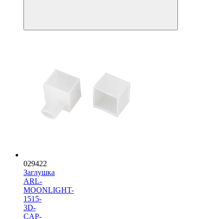
029422
Заглушка
ARL-
MOONLIGHT-
1515-
3D-
CAP-