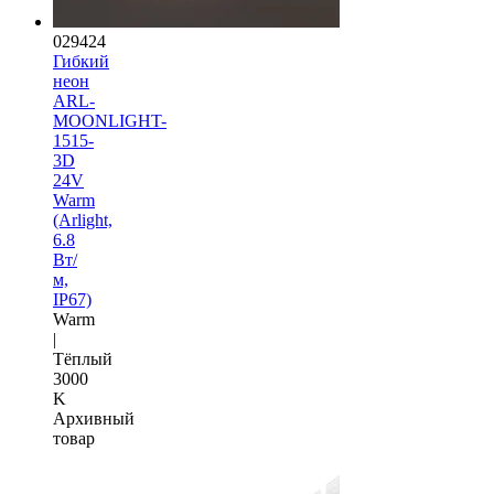
029424
Гибкий
неон
ARL-
MOONLIGHT-
1515-
3D
24V
Warm
(Arlight,
6.8
Вт/
м,
IP67)
Warm
|
Тёплый
3000
K
Архивный
товар