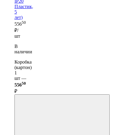
IP20
Пластик,
5
лет)
50
556
₽/
шт
В
наличии
Коробка
(картон)
1
шт —
50
556
₽