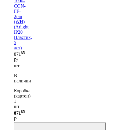
1000-
CON-
FF-
2pin
(WH)
(Arlight,
IP20
Пластик,
5
лет)
85
871
₽/
шт
В
наличии
Коробка
(картон)
1
шт —
85
871
₽