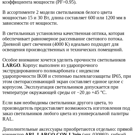
коэффициента мощности (PF>0.95).
В ассортименте 2 модели светильников белого цвета
мощностью 15 и 30 Вт, длина составляет 600 или 1200 мм в
зависимости от мощности.
В светильниках установлена качественная оптика, которая
обеспечивает равномерное рассеивание светового потока.
Дневной цвет свечения (4000 К) идеально подходит для
освещения производственных и технических помещений.
Особое внимание хочется уделить прочности светильников
LARGO
. Корпус выполнен из ударопрочного
экструдированного поликарбоната с индексом
ударопрочности IK08 и степенью пылевлагозащиты IP65, при
этом светорассеивающий экран составляет единое целое с
корпусом. Эксплуатация светильников допускается при
температуре окружающей среды от −20 до +45 °C.
Если вам необходимы светильники другого цвета, то
производитель предоставляет возможность изготовления под
заказ светильников любого цвета из универсальной палитры
RAL.
Дополнительные аксессуары приобретаются отдельно: прямой
коннектор
ARL-LARGO-CON-I-2pin
(арт. 030993), гибкий