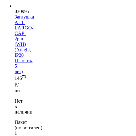
030995
Заглушка
ALT-
LARGO-
CAP-
2pin
(WH)
(Arlight,
IP20
Пластик,
5
лет)
73
146
₽/
шт
Нет
в
наличии
Пакет
(полиэтилен)
1