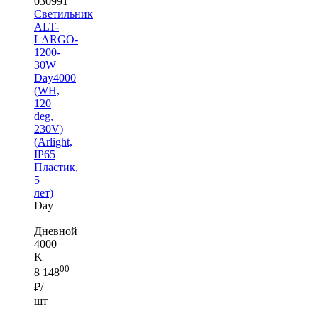
030991
Светильник
ALT-
LARGO-
1200-
30W
Day4000
(WH,
120
deg,
230V)
(Arlight,
IP65
Пластик,
5
лет)
Day
|
Дневной
4000
K
00
8 148
₽/
шт