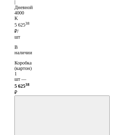
|
Дневной
4000
K
38
5 625
₽/
шт
В
наличии
Коробка
(картон)
1
шт —
38
5 625
₽