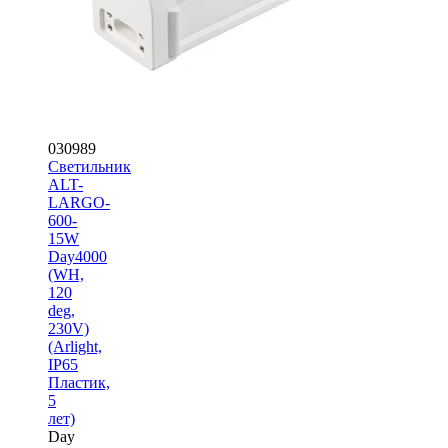
030989
Светильник
ALT-
LARGO-
600-
15W
Day4000
(WH,
120
deg,
230V)
(Arlight,
IP65
Пластик,
5
лет)
Day