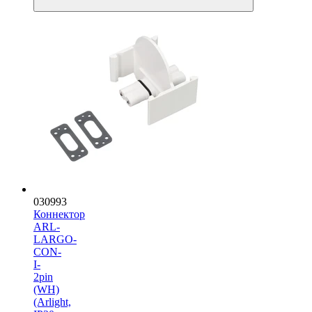
030993
Коннектор
ARL-
LARGO-
CON-
I-
2pin
(WH)
(Arlight,