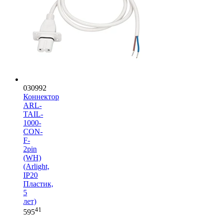
030992
Коннектор
ARL-
TAIL-
1000-
CON-
F-
2pin
(WH)
(Arlight,
IP20
Пластик,
5
лет)
41
595