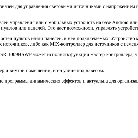
чен для управления световыми источниками с напряжением пи
лей управления или с мобильных устройств на базе Android или 
 пультов или панелей. Это дает возможность управлять устройств
стей пультов и/или панелей, к ней подключаемых. Устройство 
х источников, либо как MIX-контроллер для источников с изменя
SR-1009HSWP может исполнять функции мастер-контроллера, у
ер и внутри помещений, и на улице под навесом.
программы динамических эффектов и актуальна для организаци