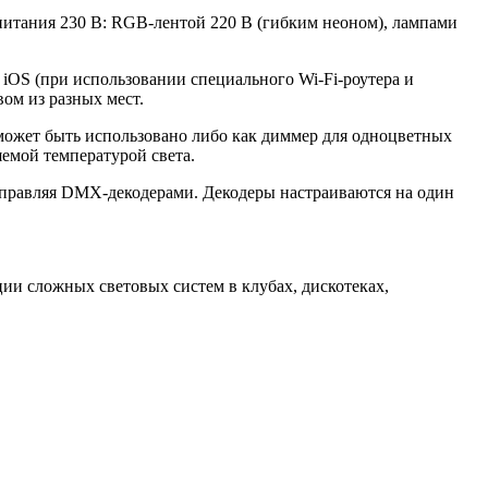
тания 230 В: RGB-лентой 220 В (гибким неоном), лампами
iOS (при использовании специального Wi-Fi-роутера и
ом из разных мест.
может быть использовано либо как диммер для одноцветных
емой температурой света.
правляя DMX-декодерами. Декодеры настраиваются на один
и сложных световых систем в клубах, дискотеках,