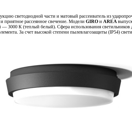
кцию светодиодной части и матовый рассеиватель из ударопроч
и приятное рассеянное свечение. Модели
GIRO
и
AREA
выпуск
й — 3000 К (теплый белый). Сфера использования светильников 
 элемента. За счет высокой степени пылевлагозащиты (IP54) св