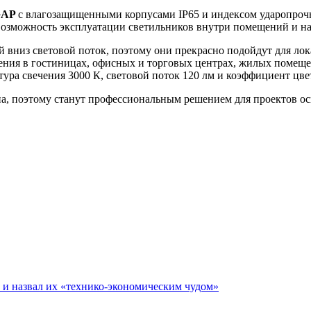
GAP
с влагозащищенными корпусами IP65 и индексом ударопроч
озможность эксплуатации светильников внутри помещений и на 
ый вниз световой поток, поэтому они прекрасно подойдут для л
ния в гостиницах, офисных и торговых центрах, жилых помещен
ура свечения 3000 К, световой поток 120 лм и коэффициент цве
а, поэтому станут профессиональным решением для проектов ос
е и назвал их «технико-экономическим чудом»