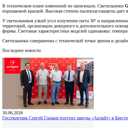
В техническом плане изменений не произошло. Светильники
порошковой краской. Высокая степень пылевлагозащиты дает в
У светильников узкий угол излучения света 30° и направленн
территорий, организации дежурного и дополнительного освеще
формы. Световые характеристики моделей одинаковы: температ
Светильники совершенны с технической точки зрения и дизайн
Последние новости
30.06.2026
Госсекретарь Сергей Глазьев посетил заводы «Арлайт» в Брест