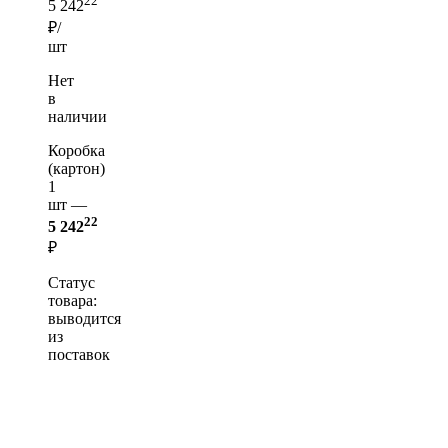
22
5 242
₽/
шт
Нет
в
наличии
Коробка
(картон)
1
шт —
22
5 242
₽
Статус
товара:
выводится
из
поставок