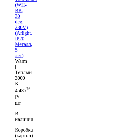
(WH-
BK,
30
deg,
230V)
(Arlight,
IP20
Металл,
5
лет)
Warm
|
Тёплый
3000
K
76
4 485
₽/
шт
В
наличии
Коробка
(картон)