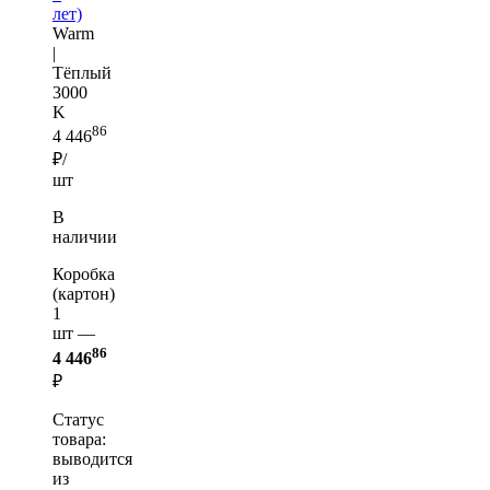
лет)
Warm
|
Тёплый
3000
K
86
4 446
₽/
шт
В
наличии
Коробка
(картон)
1
шт —
86
4 446
₽
Статус
товара:
выводится
из