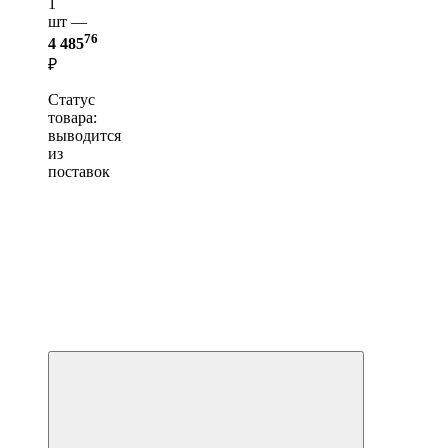
1
шт —
76
4 485
₽
Статус
товара:
выводится
из
поставок