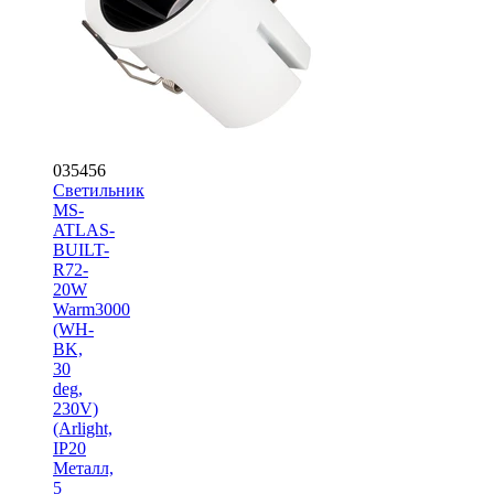
035456
Светильник
MS-
ATLAS-
BUILT-
R72-
20W
Warm3000
(WH-
BK,
30
deg,
230V)
(Arlight,
IP20
Металл,
5