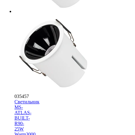
035457
Светильник
MS-
ATLAS-
BUILT-
R90-
25W
Warm3000