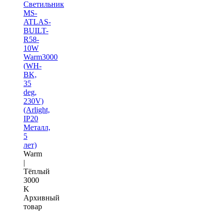
Светильник
MS-
ATLAS-
BUILT-
R58-
10W
Warm3000
(WH-
BK,
35
deg,
230V)
(Arlight,
IP20
Металл,
5
лет)
Warm
|
Тёплый
3000
K
Архивный
товар