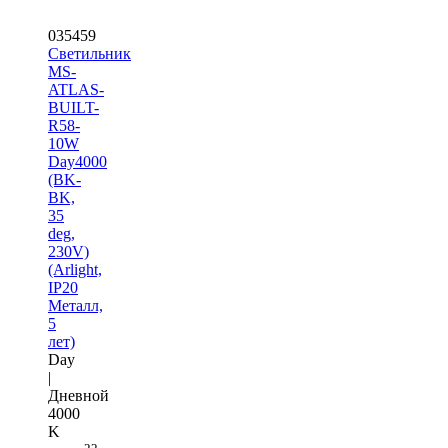
035459
Светильник
MS-
ATLAS-
BUILT-
R58-
10W
Day4000
(BK-
BK,
35
deg,
230V)
(Arlight,
IP20
Металл,
5
лет)
Day
|
Дневной
4000
K