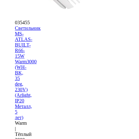
035455
Светильник
MS-
ATLAS-
BUILT-
R66-
15W
Warm3000
(WH-
BK,
35
deg,
230V)
(Arlight,
IP20
Металл,
5
лет)
Warm
|
Тёплый