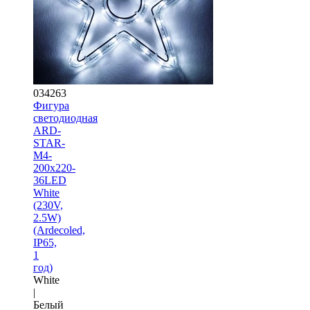
034263
Фигура
светодиодная
ARD-
STAR-
M4-
200x220-
36LED
White
(230V,
2.5W)
(Ardecoled,
IP65,
1
год)
White
|
Белый