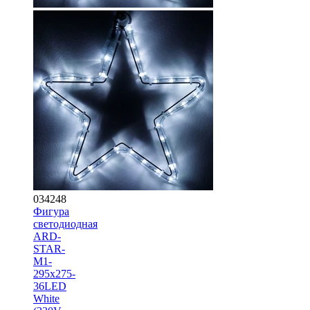
034248
Фигура
cветодиодная
ARD-
STAR-
M1-
295x275-
36LED
White