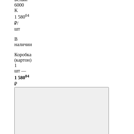
6000
K
04
1 580
₽/
шт
В
наличии
Коробка
(картон)
1
шт —
04
1 580
₽