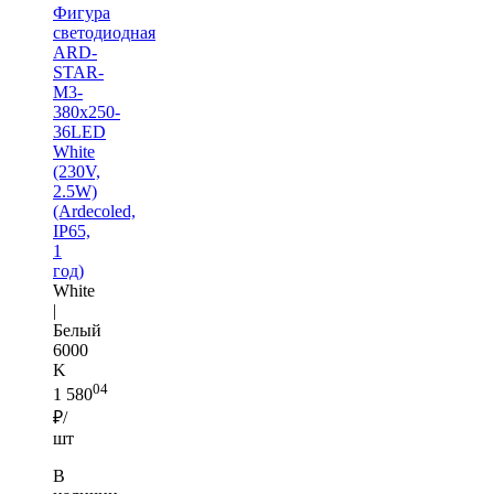
Фигура
cветодиодная
ARD-
STAR-
M3-
380x250-
36LED
White
(230V,
2.5W)
(Ardecoled,
IP65,
1
год)
White
|
Белый
6000
K
04
1 580
₽/
шт
В