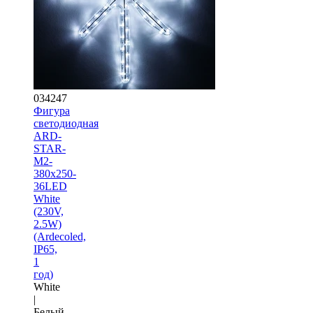
034247
Фигура
cветодиодная
ARD-
STAR-
M2-
380x250-
36LED
White
(230V,
2.5W)
(Ardecoled,
IP65,
1
год)
White
|
Белый