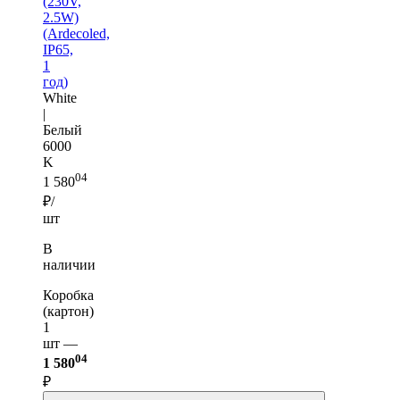
(230V,
2.5W)
(Ardecoled,
IP65,
1
год)
White
|
Белый
6000
K
04
1 580
₽/
шт
В
наличии
Коробка
(картон)
1
шт —
04
1 580
₽