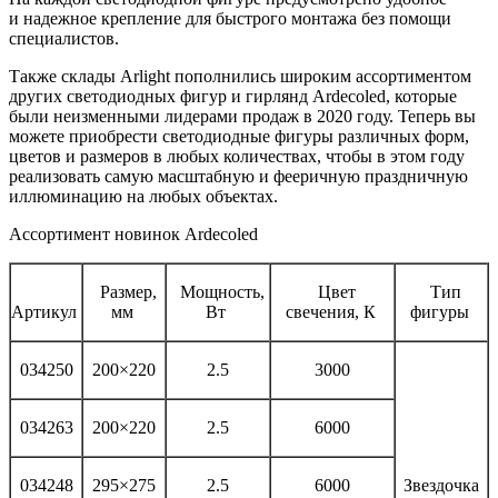
и надежное крепление для быстрого монтажа без помощи
специалистов.
Также склады Arlight пополнились широким ассортиментом
других светодиодных фигур и гирлянд Ardecoled, которые
были неизменными лидерами продаж в 2020 году. Теперь вы
можете приобрести светодиодные фигуры различных форм,
цветов и размеров в любых количествах, чтобы в этом году
реализовать самую масштабную и фееричную праздничную
иллюминацию на любых объектах.
Ассортимент новинок Ardecoled
Размер,
Мощность,
Цвет
Тип
Артикул
мм
Вт
свечения, К
фигуры
034250
200×220
2.5
3000
034263
200×220
2.5
6000
034248
295×275
2.5
6000
Звездочка