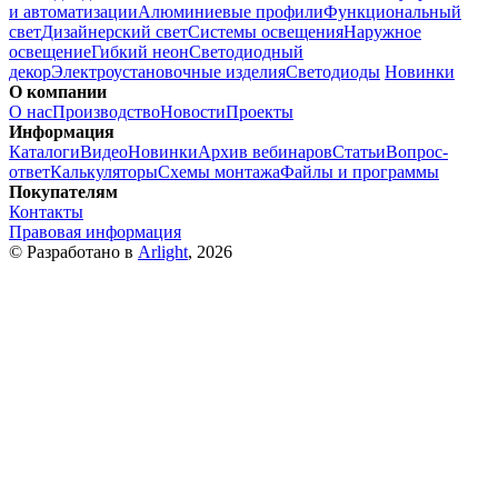
и автоматизации
Алюминиевые профили
Функциональный
свет
Дизайнерский свет
Системы освещения
Наружное
освещение
Гибкий неон
Светодиодный
декор
Электроустановочные изделия
Светодиоды
Новинки
О компании
О нас
Производство
Новости
Проекты
Информация
Каталоги
Видео
Новинки
Архив вебинаров
Статьи
Вопрос-
ответ
Калькуляторы
Схемы монтажа
Файлы и программы
Покупателям
Контакты
Правовая информация
© Разработано в
Arlight
, 2026