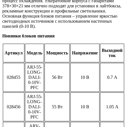
процесс охлаждения. Ультратонкие корпуса с габаритами
378×30×21 мм отлично подходят для установки в лайтбоксы,
рекламные конструкции и профильные светильники.
Основная функция блоков питания – управление яркостью
светодиодных источников с использованием настенных
панелей (0-10 В).
Новинки блоков питания
Выходной
Артикул
Модель
Мощность
Напряжение
ток
ARJ-55-
LONG-
028455
DALI-
56 Вт
10 В
0.7 А
0-10V-
PFC
ARJ-55-
LONG-
028456
DALI-
55 Вт
10 В
1.05 А
0-10V-
PFC
ARV-