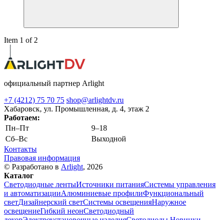
Item 1 of 2
официальный партнер Arlight
+7 (4212) 75 70 75
shop@arlightdv.ru
Хабаровск, ул. Промышленная, д. 4, этаж 2
Работаем:
Пн–Пт
9–18
Cб–Вс
Выходной
Контакты
Правовая информация
© Разработано в
Arlight
, 2026
Каталог
Светодиодные ленты
Источники питания
Системы управления
и автоматизации
Алюминиевые профили
Функциональный
свет
Дизайнерский свет
Системы освещения
Наружное
освещение
Гибкий неон
Светодиодный
декор
Электроустановочные изделия
Светодиоды
Новинки