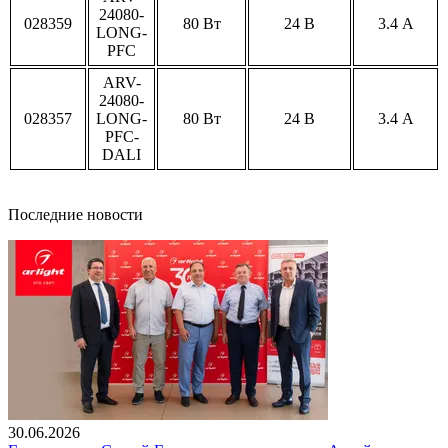
24080-
028359
80 Вт
24 В
3.4 А
LONG-
PFC
ARV-
24080-
028357
LONG-
80 Вт
24 В
3.4 А
PFC-
DALI
Последние новости
30.06.2026