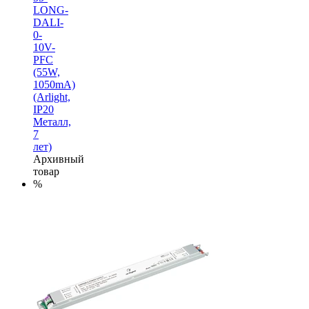
LONG-
DALI-
0-
10V-
PFC
(55W,
1050mA)
(Arlight,
IP20
Металл,
7
лет)
Архивный
товар
%