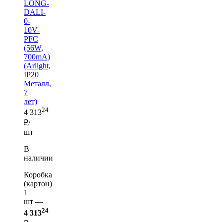
LONG-
DALI-
0-
10V-
PFC
(56W,
700mA)
(Arlight,
IP20
Металл,
7
лет)
24
4 313
₽/
шт
В
наличии
Коробка
(картон)
1
шт —
24
4 313