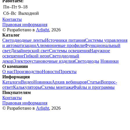
Работаем:
Пн–Пт
9–18
Cб–Вс
Выходной
Контакты
Правовая информация
© Разработано в
Arlight
, 2026
Каталог
Светодиодные ленты
Источники питания
Системы управления
и автоматизации
Алюминиевые профили
Функциональный
свет
Дизайнерский свет
Системы освещения
Наружное
освещение
Гибкий неон
Светодиодный
декор
Электроустановочные изделия
Светодиоды
Новинки
О компании
О нас
Производство
Новости
Проекты
Информация
Каталоги
Видео
Новинки
Архив вебинаров
Статьи
Вопрос-
ответ
Калькуляторы
Схемы монтажа
Файлы и программы
Покупателям
Контакты
Правовая информация
© Разработано в
Arlight
, 2026