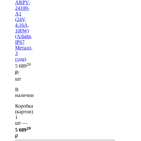
ARPV-
24100-
A1
(24V,
4.16A,
100W)
(Arlight,
IP67
Металл,
3
года)
20
5 689
₽/
шт
В
наличии
Коробка
(картон)
1
шт —
20
5 689
₽