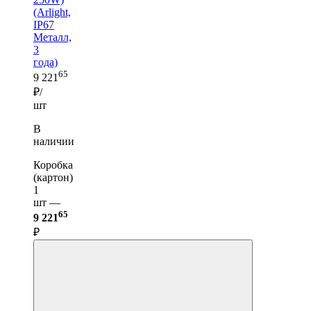
(Arlight,
IP67
Металл,
3
года)
65
9 221
₽/
шт
В
наличии
Коробка
(картон)
1
шт —
65
9 221
₽