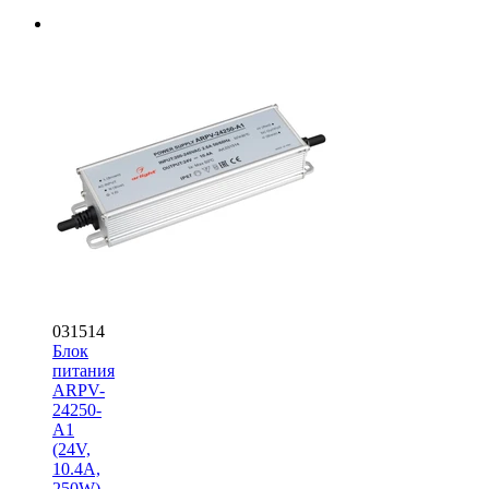
031514
Блок
питания
ARPV-
24250-
A1
(24V,
10.4A,
250W)