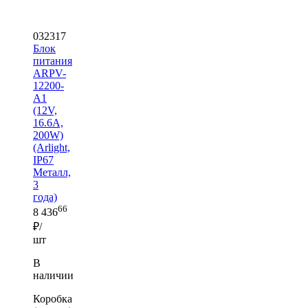
032317
Блок
питания
ARPV-
12200-
A1
(12V,
16.6A,
200W)
(Arlight,
IP67
Металл,
3
года)
66
8 436
₽/
шт
В
наличии
Коробка