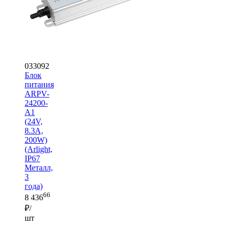
033092
Блок
питания
ARPV-
24200-
A1
(24V,
8.3A,
200W)
(Arlight,
IP67
Металл,
3
года)
66
8 436
₽/
шт