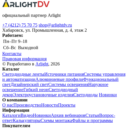
официальный партнер Arlight
+7 (4212) 75 70 75
shop@arlightdv.ru
Хабаровск, ул. Промышленная, д. 4, этаж 2
Работаем:
Пн–Пт
9–18
Cб–Вс
Выходной
Контакты
Правовая информация
© Разработано в
Arlight
, 2026
Каталог
Светодиодные ленты
Источники питания
Системы управления
и автоматизации
Алюминиевые профили
Функциональный
свет
Дизайнерский свет
Системы освещения
Наружное
освещение
Гибкий неон
Светодиодный
декор
Электроустановочные изделия
Светодиоды
Новинки
О компании
О нас
Производство
Новости
Проекты
Информация
Каталоги
Видео
Новинки
Архив вебинаров
Статьи
Вопрос-
ответ
Калькуляторы
Схемы монтажа
Файлы и программы
Покупателям