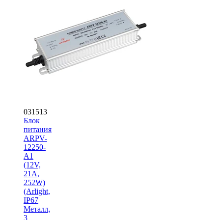
031513
Блок
питания
ARPV-
12250-
A1
(12V,
21A,
252W)
(Arlight,
IP67
Металл,
3