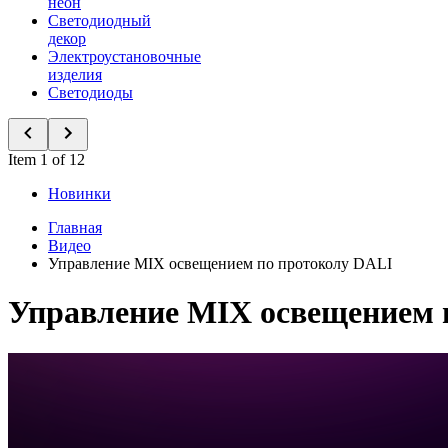
неон
Светодиодный
декор
Электроустановочные
изделия
Светодиоды
Item 1 of 12
Новинки
Главная
Видео
Управление MIX освещением по протоколу DALI
Управление MIX освещением 